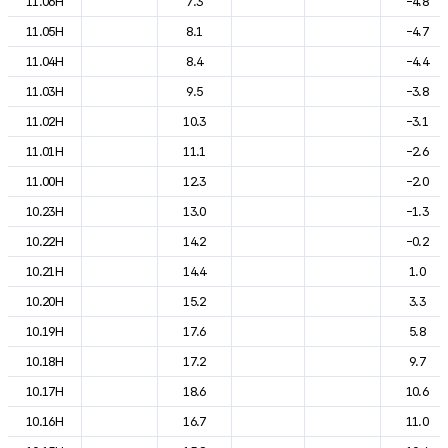
11.06H
7.3
-4.8
11.05H
8.1
-4.7
11.04H
8.4
-4.4
11.03H
9.5
-3.8
11.02H
10.3
-3.1
11.01H
11.1
-2.6
11.00H
12.3
-2.0
10.23H
13.0
-1.3
10.22H
14.2
-0.2
10.21H
14.4
1.0
10.20H
15.2
3.3
10.19H
17.6
5.8
10.18H
17.2
9.7
10.17H
18.6
10.6
10.16H
16.7
11.0