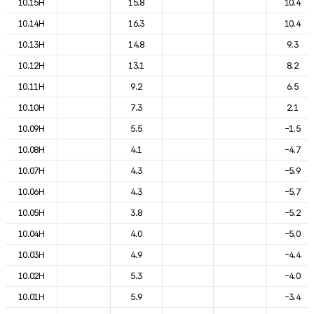
10.15H
15.8
10.4
10.14H
16.3
10.4
10.13H
14.8
9.3
10.12H
13.1
8.2
10.11H
9.2
6.5
10.10H
7.3
2.1
10.09H
5.5
-1.5
10.08H
4.1
-4.7
10.07H
4.3
-5.9
10.06H
4.3
-5.7
10.05H
3.8
-5.2
10.04H
4.0
-5.0
10.03H
4.9
-4.4
10.02H
5.3
-4.0
10.01H
5.9
-3.4