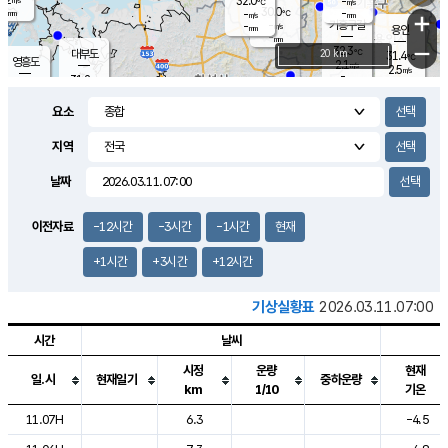
32.0
-
m/s
℃
-
30.0
-
mm
-
℃
mm
+
m/s
기흥구갈
-
-
m/s
mm
용인
-
mm
−
32.3
℃
대부도
20 km
31.4
℃
영흥도
2.1
m/s
2.5
m/s
-
mm
31.2
-
℃
mm
29.9
℃
오산
3.9
m/s
2.8
m/s
-
mm
요소
-
mm
향남
30.5
℃
1.9
m/s
-
-
지역
℃
운평
mm
송탄
-
℃
m/s
-
s
mm
29.9
보
℃
날짜
31.7
℃
2.9
m/s
산
2.5
m/s
-
29.
mm
-
mm
0.9
℃
이전자료
-12시간
-3시간
-1시간
현재
-
m
/s
+1시간
+3시간
+12시간
기상실황표
2026.03.11.07:00
시간
날씨
시정
운량
현재
일.시
현재일기
중하운량
km
1/10
기온
도시별 기상실황표로 지점, 날씨, 기온, 강수, 바람, 기압등을 안내한 표입
11.07H
6.3
-4.5