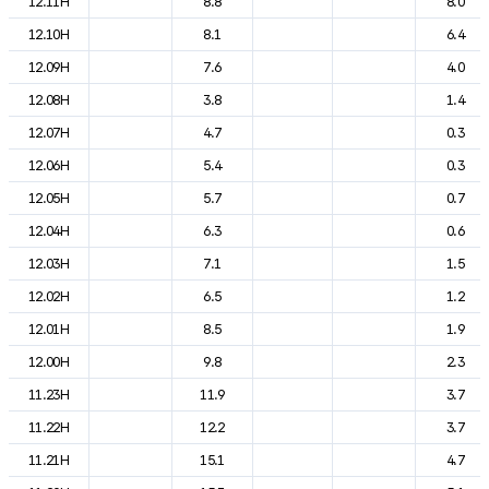
12.11H
8.8
8.0
12.10H
8.1
6.4
12.09H
7.6
4.0
12.08H
3.8
1.4
12.07H
4.7
0.3
12.06H
5.4
0.3
12.05H
5.7
0.7
12.04H
6.3
0.6
12.03H
7.1
1.5
12.02H
6.5
1.2
12.01H
8.5
1.9
12.00H
9.8
2.3
11.23H
11.9
3.7
11.22H
12.2
3.7
11.21H
15.1
4.7