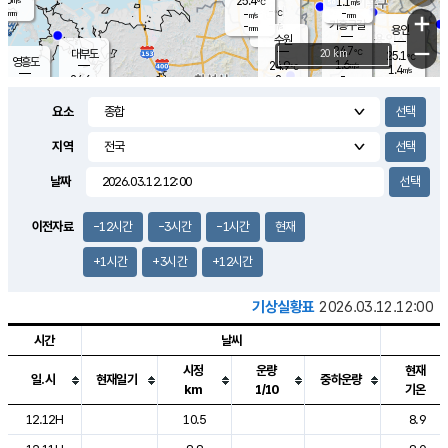
25.4
1.1
m/s
℃
-
-
-
mm
-
℃
mm
+
m/s
기흥구갈
-
-
m/s
mm
용인
-
수원
mm
−
24.7
℃
대부도
20 km
25.1
℃
영흥도
1.6
24.9
m/s
℃
1.4
m/s
-
mm
2
24.6
m/s
-
℃
mm
-
℃
-
오산
2.1
mm
m/s
-
m/s
-
mm
요소
-
mm
향남
25.3
℃
2.1
m/s
-
-
지역
℃
운평
mm
송탄
-
℃
m/s
-
s
mm
24.7
보
℃
날짜
25.1
℃
2.0
m/s
산
0.2
m/s
-
-
mm
-
mm
-
m
℃
이전자료
-12시간
-3시간
-1시간
현재
-
m
/s
+1시간
+3시간
+12시간
기상실황표
2026.03.12.12:00
시간
날씨
시정
운량
현재
일.시
현재일기
중하운량
km
1/10
기온
도시별 기상실황표로 지점, 날씨, 기온, 강수, 바람, 기압등을 안내한 표입
12.12H
10.5
8.9