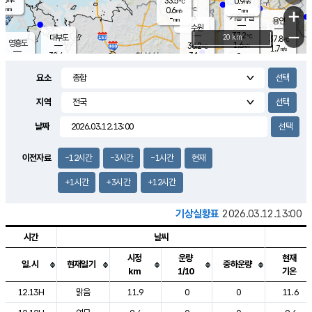
33.5
0.9
m/s
℃
-
-
-
mm
0.6
℃
mm
+
m/s
기흥구갈
-
-
m/s
mm
용인
-
수원
mm
−
37.2
℃
대부도
20 km
37.8
℃
영흥도
1.6
36.2
m/s
℃
1.7
m/s
-
mm
3.1
32.4
m/s
-
℃
mm
33.7
℃
-
오산
2.1
mm
m/s
3.4
m/s
-
mm
요소
-
mm
향남
36.1
℃
2.0
m/s
36.0
-
지역
℃
운평
mm
송탄
2.0
℃
m/s
-
s
mm
34.1
보
℃
날짜
37.8
℃
3.0
m/s
산
1.2
m/s
-
34.
mm
-
mm
1.0
℃
이전자료
-12시간
-3시간
-1시간
현재
-
m
/s
+1시간
+3시간
+12시간
기상실황표
2026.03.12.13:00
시간
날씨
시정
운량
현재
일.시
현재일기
중하운량
km
1/10
기온
도시별 기상실황표로 지점, 날씨, 기온, 강수, 바람, 기압등을 안내한 표입
12.13H
맑음
11.9
0
0
11.6