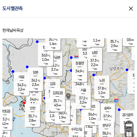
close
도시별관측
장남
판문점
36.3
℃
1.1
m/s
화현
36.1
동두천
℃
남면
-
현재날씨
육상
mm
파주
0.5
홈
m/s
포천
35.4
-
35.2
℃
mm
℃
35.9
℃
35.7
0.5
1.1
m/s
℃
m/s
-
양주
35.7
m/s
가
℃
-
1.4
-
mm
m/s
mm
-
mm
2.9
m/s
-
탄현
mm
36.5
-
3
℃
mm
남방
3.3
m/s
1
36.5
℃
-
파주금촌
mm
1.0
m/s
37.3
℃
-
장흥면
mm
2.2
m/s
35.2
℃
-
mm
3.7
m/s
34.9
℃
양촌
-
mm
창
-
m/s
은평
대곶
-
mm
36.1
노원
℃
-
김포
34.8
2.3
℃
34.3
m/s
℃
-
m/
-
1.4
37.8
m/s
mm
2.2
℃
m/s
서울
-
경서동
35.7
m
-
1.2
℃
mm
-
김포(공)
m/s
mm
1.3
-
m/s
mm
37.2
℃
34.6
-
℃
mm
35.7
℃
3.2
m/s
3.3
부천
m/s
4.5
구로
m/s
-
서초
mm
-
광명
mm
인천
송파*
-
mm
인천(공)
35.8
℃
38.0
℃
36.6
과천
경기광주
℃
36.8
1.3
35.7
37.9
m/s
℃
℃
℃
1.9
m/s
1.0
m/s
33.2
-
2.5
℃
mm
2.8
m/s
2.1
m/s
-
m/s
mm
-
36.1
34.7
mm
4.2
-
℃
℃
m/s
-
-
mm
무의도
mm
mm
분당구
1.8
-
1.2
m/s
m/s
mm
수리산길
-
-
mm
mm
2.6
의왕
38.2
℃
℃
2.3
m/s