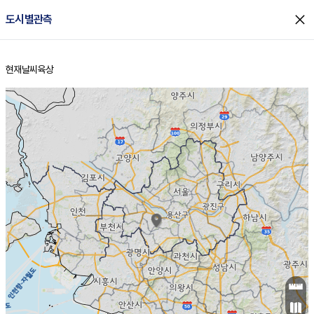
close
도시별관측
현재날씨
육상
홈