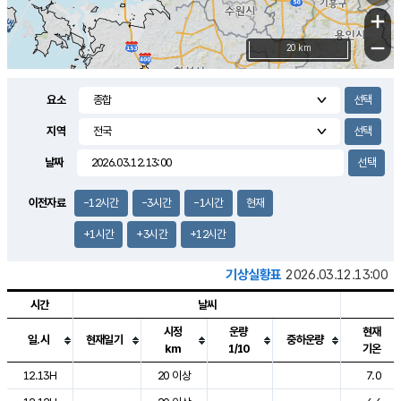
+
−
20 km
요소
지역
날짜
이전자료
-12시간
-3시간
-1시간
현재
+1시간
+3시간
+12시간
기상실황표
2026.03.12.13:00
시간
날씨
시정
운량
현재
일.시
현재일기
중하운량
km
1/10
기온
도시별 기상실황표로 지점, 날씨, 기온, 강수, 바람, 기압등을 안내한 표입
12.13H
20 이상
7.0