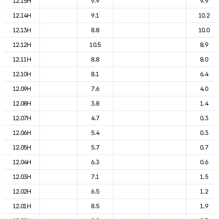
12.15H
9.9
9.9
12.14H
9.1
10.2
12.13H
8.8
10.0
12.12H
10.5
8.9
12.11H
8.8
8.0
12.10H
8.1
6.4
12.09H
7.6
4.0
12.08H
3.8
1.4
12.07H
4.7
0.3
12.06H
5.4
0.3
12.05H
5.7
0.7
12.04H
6.3
0.6
12.03H
7.1
1.5
12.02H
6.5
1.2
12.01H
8.5
1.9