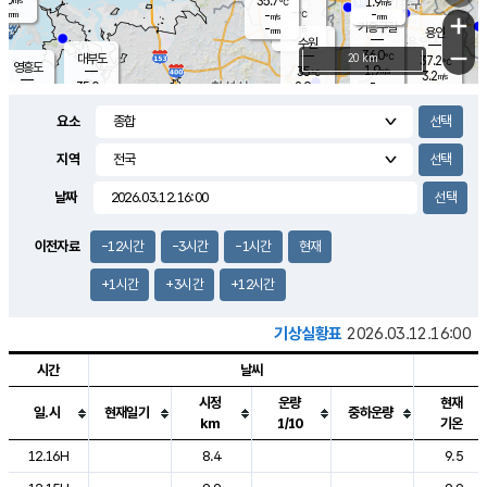
35.7
1.9
m/s
℃
-
-
-
mm
-
℃
mm
+
m/s
기흥구갈
-
-
m/s
mm
용인
-
수원
mm
−
36.0
℃
대부도
20 km
37.2
℃
영흥도
1.9
35
m/s
℃
3.2
m/s
-
mm
2.9
35.0
m/s
-
℃
mm
34.7
℃
-
오산
2.5
mm
m/s
2.4
m/s
-
mm
요소
-
mm
향남
35.9
℃
2.5
m/s
36.8
-
지역
℃
운평
mm
송탄
2.0
℃
m/s
-
s
mm
36.0
보
℃
날짜
37.4
℃
2.0
m/s
산
2.3
m/s
-
35.
mm
-
mm
2.1
℃
이전자료
-12시간
-3시간
-1시간
현재
-
m
/s
+1시간
+3시간
+12시간
기상실황표
2026.03.12.16:00
시간
날씨
시정
운량
현재
일.시
현재일기
중하운량
km
1/10
기온
도시별 기상실황표로 지점, 날씨, 기온, 강수, 바람, 기압등을 안내한 표입
12.16H
8.4
9.5