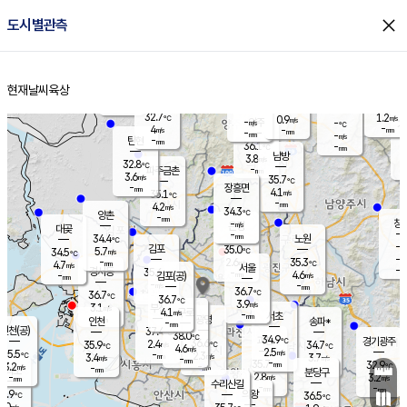
close
도시별관측
장남
판문점
31.9
℃
5.7
m/s
화현
32.2
동두천
℃
남면
-
현재날씨
육상
mm
파주
5.6
홈
m/s
포천
34.9
-
34.8
℃
mm
℃
32.8
℃
32.7
1.2
0.9
m/s
℃
m/s
-
양주
-
m/s
가
℃
-
4
-
mm
m/s
mm
-
mm
-
m/s
-
탄현
mm
36.1
-
3
℃
mm
남방
3.8
m/s
5
32.8
℃
-
파주금촌
mm
3.6
m/s
35.7
℃
-
장흥면
mm
4.1
m/s
35.1
℃
-
mm
4.2
m/s
34.3
℃
양촌
-
mm
창
-
m/s
은평
대곶
-
mm
34.4
노원
℃
-
김포
35.0
5.7
℃
34.5
m/s
℃
-
m/
-
2.6
35.3
m/s
mm
4.7
℃
m/s
서울
-
경서동
35.6
m
-
4.6
℃
mm
-
김포(공)
m/s
mm
-
-
m/s
mm
36.7
℃
36.7
-
℃
mm
36.7
℃
3.9
m/s
3.1
부천
m/s
4.1
구로
m/s
-
서초
mm
-
광명
mm
인천
송파*
-
mm
인천(공)
37.4
℃
38.0
℃
34.9
과천
경기광주
℃
36.6
2.4
35.9
34.7
m/s
℃
℃
℃
4.6
m/s
2.5
m/s
35.5
-
2.3
℃
mm
3.4
m/s
3.7
m/s
-
m/s
mm
-
35.7
32.9
mm
3.2
-
℃
℃
m/s
-
-
mm
무의도
mm
mm
분당구
2.8
-
3.2
m/s
m/s
mm
수리산길
-
-
mm
mm
5.9
의왕
36.5
℃
℃
1.0
m/s