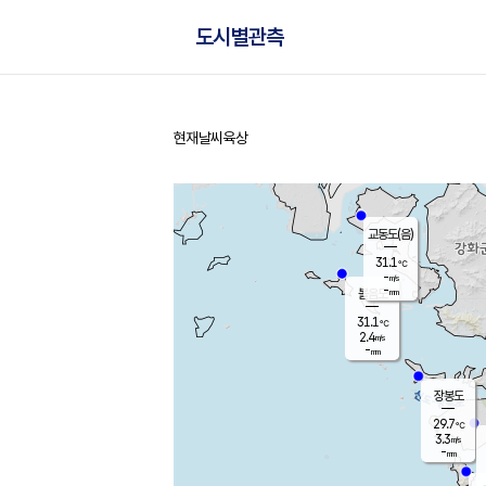
도시별관측
현재날씨
육상
홈
교동도(음)
31.1
℃
-
m/s
-
mm
볼음도
대연평
31.1
℃
2.4
m/s
30.6
℃
-
mm
3.6
m/s
-
mm
장봉도
29.7
℃
3.3
m/s
-
mm