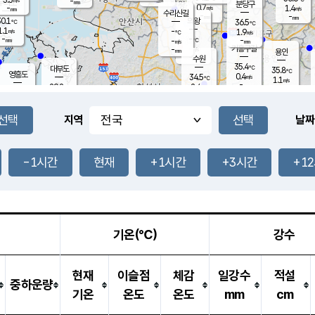
-
-
mm
무의도
mm
mm
분당구
0.7
-
1.4
m/s
m/s
mm
수리산길
-
-
mm
mm
0.1
의왕
36.5
℃
℃
1.1
-
m/s
1.9
m/s
℃
-
-
-
mm
-
℃
mm
m/s
기흥구갈
-
-
m/s
mm
용인
-
수원
mm
35.4
℃
대부도
35.8
℃
영흥도
0.4
34.5
m/s
℃
1.1
m/s
-
mm
2.4
29.8
m/s
-
℃
mm
30.8
℃
-
오산
1.8
mm
m/s
3.4
m/s
-
mm
-
mm
향남
30.9
℃
지역
날짜
0.8
m/s
34.6
-
℃
운평
mm
송탄
1.5
℃
m/s
-
s
mm
30.6
보
℃
36.0
-1시간
현재
+1시간
+3시간
+1
℃
3.3
m/s
산
0.8
m/s
-
31.
mm
-
mm
0.6
℃
-
m
/s
기온(℃)
강수
현재
이슬점
체감
일강수
적설
중하운량
기온
온도
온도
mm
cm