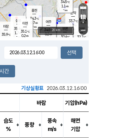
34.5
℃
강림
1.1
m/s
원주
-
흥천
mm
31.3
℃
문막
0.4
m/s
35.5
℃
34.3
-
℃
mm
+
1.1
설봉
m/s
33.7
℃
여주
0.7
m/s
이천
-
mm
2.0
m/s
-
마장
mm
신림
35.4
부론
-
귀래
−
℃
mm
34.5
20 km
℃
35.1
℃
1.7
m/s
0.2
35.9
m/s
℃
31.0
0.2
m/s
℃
-
30.4
32.7
mm
℃
-
℃
mm
1.2
m/s
-
0.7
mm
m/s
0.0
0.4
m/s
m/s
-
mm
-
백운
mm
-
-
mm
mm
백암
장호원
32.6
℃
0.2
m/s
32.4
℃
36.0
엄정
℃
-
mm
1.1
m/s
1.3
m/s
노은
-
mm
-
34.0
mm
℃
개
2시간
0.9
m/s
31.6
℃
-
mm
2
1.1
℃
m/s
-
m/s
mm
m
기상실황표
2026.03.12.16:00
바람
기압(hPa)
습도
풍속
해면
풍향
%
m/s
기압