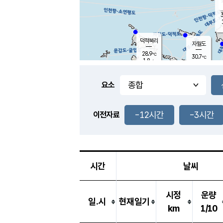
3
덕적북리
자월도
28.9
℃
30.7
℃
1.8
m/s
0.5
m/s
-
mm
-
mm
요소
풍도
28.5
덕적지도
2.3
m/
-
-12시간
-3시간
mm
이전자료
27.9
℃
대
4.2
m/s
-
mm
28.1
0.5
m
-
mm
시간
날씨
시정
운량
일.시
현재일기
km
1/10