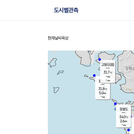
도시별관측
현재날씨
육상
홈
교동도(음)
31.7
℃
-
m/s
-
mm
볼음도
대연평
31.8
℃
5.0
m/s
33.4
℃
-
mm
1.5
m/s
-
mm
장봉도
34.0
℃
2.6
m/s
-
mm