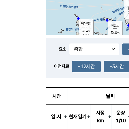
3
덕적북리
자월도
31.4
℃
34.0
℃
3.4
m/s
2.5
m/s
-
mm
-
mm
요소
풍도
31.2
덕적지도
2.0
m/
-
-12시간
-3시간
mm
이전자료
29.6
℃
대
2.5
m/s
-
mm
32.5
4.0
m
-
mm
시간
날씨
시정
운량
일.시
현재일기
km
1/10