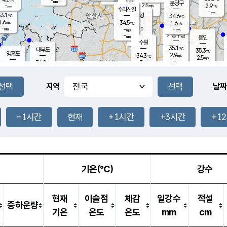
-
-
mm
무의도
mm
mm
분당구
2.5
-
2.9
m/s
m/s
mm
수리산길
-
-
mm
mm
3.1
의왕
34.6
℃
℃
1.6
34.5
m/s
1.6
m/s
℃
-
-
-
mm
-
℃
mm
m/s
기흥구갈
-
-
m/s
mm
용인
-
수원
mm
35.1
℃
대부도
35.3
℃
영흥도
2.9
34.3
m/s
℃
2.5
m/s
-
mm
3
34.9
m/s
-
℃
mm
33.7
℃
-
오산
3.8
mm
m/s
1.4
m/s
-
mm
-
mm
향남
34.5
℃
지역
날짜
2.3
m/s
35.5
-
℃
운평
mm
송탄
-
℃
m/s
-
s
mm
33.9
보
℃
35.2
-1시간
현재
+1시간
+3시간
+1
℃
2.6
m/s
산
2.0
m/s
-
32.
mm
-
mm
2.7
℃
-
m
/s
기온(℃)
강수
현재
이슬점
체감
일강수
적설
중하운량
기온
온도
온도
mm
cm