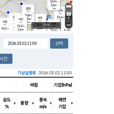
34.9
℃
강림
3.4
m/s
원주
-
흥천
mm
30.7
℃
문막
1.7
m/s
33.5
℃
34.8
-
℃
mm
+
3.1
설봉
m/s
33.6
℃
여주
2.6
m/s
이천
-
mm
5.2
m/s
-
마장
mm
신림
-
부론
-
귀래
−
℃
mm
35.1
20 km
℃
34.2
℃
-
m/s
1.8
34.1
m/s
℃
32.8
2.6
m/s
℃
-
33.4
31.9
mm
℃
-
℃
mm
3.0
m/s
-
1.8
mm
m/s
4.5
2.9
m/s
m/s
-
mm
-
백운
mm
-
-
mm
mm
백암
장호원
33.1
℃
2.4
m/s
33.9
℃
33.9
엄정
℃
-
mm
2.2
m/s
2.7
m/s
노은
-
mm
-
33.6
mm
℃
개
2시간
3.9
m/s
33.6
℃
-
mm
9
3.8
℃
m/s
-
m/s
mm
m
기상실황표
2026.03.02.11:00
바람
기압(hPa)
습도
풍속
해면
풍향
%
m/s
기압