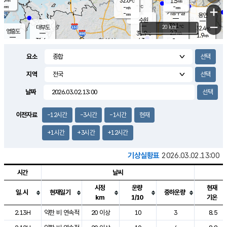
32.6
1.5
m/s
℃
-
-
-
mm
-
℃
mm
+
m/s
기흥구갈
-
-
m/s
mm
용인
-
수원
mm
−
32.1
℃
대부도
20 km
32.4
℃
영흥도
2.7
31.9
m/s
℃
1.9
m/s
-
mm
4.3
31.6
m/s
-
℃
mm
31.4
℃
-
오산
4.1
mm
m/s
4.7
m/s
-
mm
요소
-
mm
향남
31.1
℃
2.7
m/s
32.3
-
지역
℃
운평
mm
송탄
2.1
℃
m/s
-
s
mm
31.0
보
℃
날짜
33.1
℃
3.7
m/s
산
1.6
m/s
-
-
mm
-
mm
-
m
℃
이전자료
-12시간
-3시간
-1시간
현재
-
m
/s
+1시간
+3시간
+12시간
기상실황표
2026.03.02.13:00
시간
날씨
시정
운량
현재
일.시
현재일기
중하운량
km
1/10
기온
도시별 기상실황표로 지점, 날씨, 기온, 강수, 바람, 기압등을 안내한 표입
2.13H
약한 비 연속적
20 이상
10
3
8.5