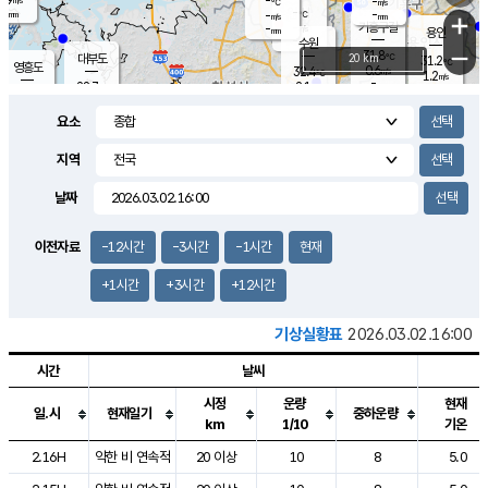
-
-
m/s
℃
-
-
-
mm
-
℃
mm
+
m/s
기흥구갈
-
-
m/s
mm
용인
-
수원
mm
−
31.8
℃
대부도
20 km
31.2
℃
영흥도
0.6
32.4
m/s
℃
1.2
m/s
-
mm
2.1
28.7
m/s
-
℃
mm
30.8
℃
-
오산
1.0
mm
m/s
3.0
m/s
-
mm
요소
-
mm
향남
29.3
℃
0.4
m/s
33.4
-
지역
℃
운평
mm
송탄
-
℃
m/s
-
s
mm
30.6
보
℃
날짜
34.0
℃
1.5
m/s
산
1.4
m/s
-
27.
mm
-
mm
0.1
℃
이전자료
-12시간
-3시간
-1시간
현재
-
m
/s
+1시간
+3시간
+12시간
기상실황표
2026.03.02.16:00
시간
날씨
시정
운량
현재
일.시
현재일기
중하운량
km
1/10
기온
도시별 기상실황표로 지점, 날씨, 기온, 강수, 바람, 기압등을 안내한 표입
2.16H
약한 비 연속적
20 이상
10
8
5.0