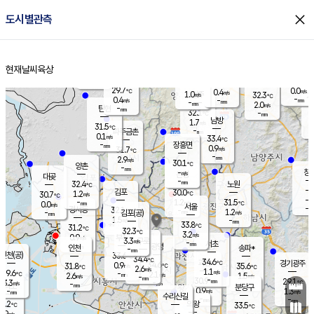
close
도시별관측
장남
판문점
29.6
℃
1.1
m/s
화현
28.2
동두천
℃
남면
-
현재날씨
육상
mm
파주
0.0
홈
m/s
포천
28.8
-
30.7
℃
mm
℃
29.6
℃
29.7
0.0
0.4
m/s
℃
m/s
1.0
양주
32.3
m/s
가
℃
-
0.4
-
mm
m/s
mm
-
mm
2.0
m/s
-
탄현
mm
32.1
-
3
℃
mm
남방
1.7
m/s
1
31.5
℃
-
파주금촌
mm
0.1
m/s
33.4
℃
-
장흥면
mm
0.9
m/s
31.7
℃
-
mm
2.9
m/s
30.1
℃
양촌
-
mm
창
-
m/s
은평
대곶
-
mm
32.4
노원
℃
-
김포
30.0
1.2
℃
30.7
m/s
℃
-
m/
-
1.2
31.5
m/s
mm
0.0
℃
m/s
서울
-
경서동
32.1
m
-
1.2
℃
mm
-
김포(공)
m/s
mm
1.5
-
m/s
mm
33.8
℃
31.2
-
℃
mm
32.3
℃
3.2
m/s
0.9
부천
m/s
3.3
구로
m/s
-
서초
mm
-
광명
mm
인천
송파*
-
mm
인천(공)
33.6
℃
34.4
℃
34.6
과천
경기광주
℃
34.6
0.9
31.8
35.6
m/s
℃
℃
℃
2.6
m/s
1.1
m/s
29.6
-
2.1
℃
mm
2.6
m/s
1.5
m/s
-
m/s
mm
-
30.9
29.1
mm
3.3
-
℃
℃
m/s
-
-
mm
무의도
mm
mm
분당구
0.9
-
1.3
m/s
m/s
mm
수리산길
-
-
mm
mm
0.2
의왕
33.5
℃
℃
2.9
m/s