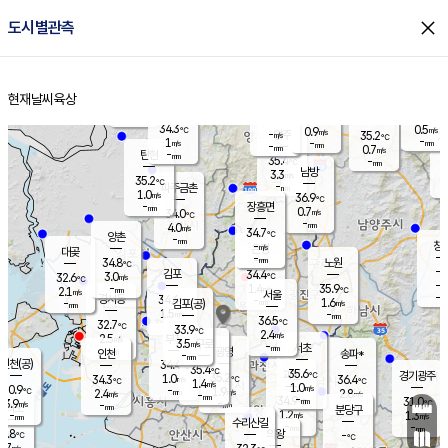
close
도시별관측
장남
판문점
34.9
℃
1.3
m/s
화현
33.0
동두천
℃
남면
-
현재날씨
육상
mm
파주
0.1
홈
m/s
포천
32.9
-
34.3
℃
mm
℃
34.5
℃
34.3
0.5
0.9
m/s
℃
m/s
-
양주
35.2
m/s
가
℃
-
1
-
mm
m/s
mm
-
mm
0.7
m/s
-
탄현
mm
35.4
-
3
℃
mm
남방
3.3
m/s
2
35.2
℃
-
파주금촌
mm
1.0
m/s
36.9
℃
-
장흥면
mm
0.7
m/s
34.0
℃
-
mm
4.0
m/s
34.7
℃
양촌
-
mm
창
-
m/s
은평
대곶
-
mm
34.8
노원
℃
-
김포
34.4
3.0
℃
32.6
m/s
℃
-
m/
-
1.4
35.9
m/s
mm
2.1
℃
m/s
서울
-
경서동
34.4
m
-
1.6
℃
mm
-
김포(공)
m/s
mm
1.5
-
m/s
mm
36.5
℃
32.7
-
℃
mm
33.9
℃
2.4
m/s
2.5
부천
m/s
3.5
구로
m/s
-
서초
mm
-
광명
mm
인천
송파*
-
mm
인천(공)
34.4
℃
35.4
℃
35.6
과천
경기광주
℃
35.2
1.0
34.3
36.4
m/s
℃
℃
℃
1.4
m/s
1.0
m/s
30.9
-
1.9
℃
mm
2.4
m/s
2.8
m/s
-
m/s
mm
-
34.9
31.0
mm
3.9
-
℃
℃
m/s
-
-
mm
무의도
mm
mm
분당구
1.2
-
1.3
m/s
m/s
mm
수리산길
-
-
mm
mm
0.8
의왕
-
℃
℃
0.7
m/s