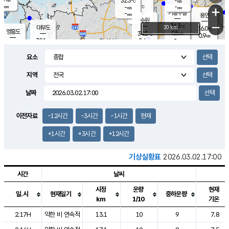
32.3
-
m/s
℃
-
-
-
mm
-
℃
mm
+
m/s
기흥구갈
-
-
m/s
mm
용인
-
수원
mm
−
36.3
℃
대부도
20 km
36.0
℃
영흥도
0.5
34.5
m/s
℃
0.9
m/s
-
mm
2.4
30.1
m/s
-
℃
mm
31.0
℃
-
오산
1.8
mm
m/s
3.4
m/s
-
mm
요소
-
mm
향남
31.0
℃
0.3
m/s
34.7
-
지역
℃
운평
mm
송탄
2.2
℃
m/s
-
s
mm
30.9
보
℃
날짜
35.8
℃
3.3
m/s
산
0.8
m/s
-
31.
mm
-
mm
0.5
℃
이전자료
-12시간
-3시간
-1시간
현재
-
m
/s
+1시간
+3시간
+12시간
기상실황표
2026.03.02.17:00
시간
날씨
시정
운량
현재
일.시
현재일기
중하운량
km
1/10
기온
도시별 기상실황표로 지점, 날씨, 기온, 강수, 바람, 기압등을 안내한 표입
2.17H
약한 비 연속적
13.1
10
9
7.8