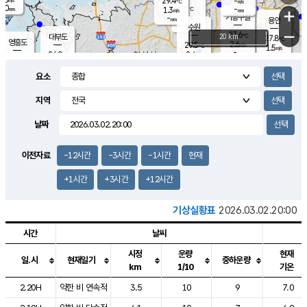
29.4
-
m/s
℃
2.0
-
-
mm
1.3
℃
mm
+
m/s
기흥구갈
-
-
m/s
mm
용인
-
수원
mm
−
27.6
℃
대부도
20 km
27.8
℃
영흥도
2.6
29.5
m/s
℃
1.5
m/s
-
mm
2.4
24.0
m/s
-
℃
mm
27.6
℃
-
오산
0.1
mm
m/s
1.9
m/s
14.5
mm
요소
11.5
mm
향남
26.4
℃
0.7
m/s
-
-
지역
℃
운평
mm
송탄
-
℃
m/s
-
s
mm
25.0
보
℃
날짜
27.2
m
℃
1.3
m/s
산
0.9
m/s
27.0
23.
mm
-
mm
0.4
℃
이전자료
-12시간
-3시간
-1시간
현재
1.0
/s
+1시간
+3시간
+12시간
기상실황표
2026.03.02.20:00
시간
날씨
시정
운량
현재
일.시
현재일기
중하운량
km
1/10
기온
도시별 기상실황표로 지점, 날씨, 기온, 강수, 바람, 기압등을 안내한 표입
2.20H
약한 비 연속적
3.5
10
9
7.0