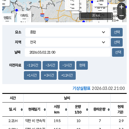
-
2.9
m/s
℃
-
-
-
mm
-
℃
mm
+
m/s
기흥구갈
-
-
m/s
mm
용인
-
mm
−
38.1
℃
대부도
20 km
36.9
℃
영흥도
1.5
m/s
2.1
m/s
-
mm
34.6
-
℃
mm
33.1
℃
오산
2.1
m/s
2.2
m/s
-
mm
요소
-
mm
향남
34.9
℃
1.3
m/s
35.4
-
지역
℃
운평
mm
송탄
1.0
℃
m/s
-
s
mm
34.9
보
℃
날짜
36.0
℃
1.6
m/s
산
1.4
m/s
-
33.
mm
-
mm
0.8
℃
이전자료
-12시간
-3시간
-1시간
현재
-
m
/s
+1시간
+3시간
+12시간
기상실황표
2026.03.02.21:00
시간
날씨
시정
운량
현재
일.시
현재일기
중하운량
km
1/10
기온
도시별 기상실황표로 지점, 날씨, 기온, 강수, 바람, 기압등을 안내한 표입
2.21H
약한 비 연속적
19.5
10
7
2.9