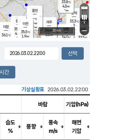
33.8
℃
강림
4.3
m/s
원주
-
흥천
mm
29.4
℃
문막
2.6
m/s
34.1
℃
-
-
℃
mm
+
5.2
설봉
m/s
33.3
℃
여주
-
m/s
이천
-
mm
6.9
m/s
-
마장
mm
신림
35.5
부론
-
귀래
−
℃
mm
34.4
20 km
℃
35.5
℃
4.0
m/s
2.5
36.1
m/s
℃
33.1
1.9
m/s
℃
-
34.0
33.5
mm
℃
-
℃
mm
3.7
m/s
-
2.5
mm
m/s
4.5
3.3
m/s
m/s
-
mm
-
백운
mm
-
-
mm
mm
백암
장호원
33.2
℃
3.0
m/s
34.1
℃
34.9
엄정
℃
-
mm
2.1
m/s
3.6
m/s
노은
-
mm
-
36.0
mm
℃
개
2시간
1.6
m/s
34.8
℃
-
mm
9
2.3
℃
m/s
-
m/s
mm
m
기상실황표
2026.03.02.22:00
바람
기압(hPa)
습도
풍속
해면
풍향
%
m/s
기압