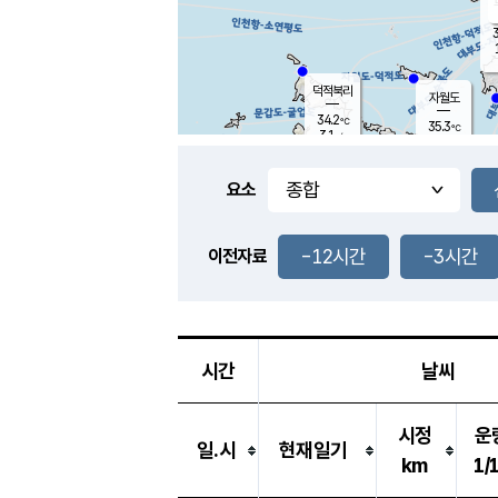
3
덕적북리
자월도
34.2
℃
35.3
℃
3.1
m/s
0.9
m/s
-
mm
-
mm
요소
풍도
32.9
덕적지도
0.8
m/
-
-12시간
-3시간
mm
이전자료
32.3
℃
대
1.4
m/s
-
mm
35.3
2.4
m
-
mm
시간
날씨
시정
운
일.시
현재일기
km
1/