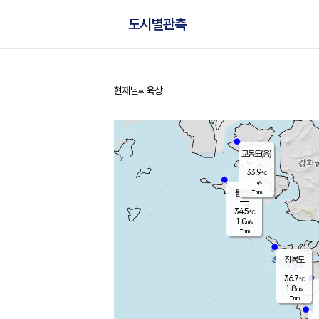
도시별관측
현재날씨
육상
홈
교동도(음)
33.9
℃
-
m/s
-
mm
볼음도
대연평
34.5
℃
1.0
m/s
34.7
℃
-
mm
1.3
m/s
-
mm
장봉도
36.7
℃
1.8
m/s
-
mm