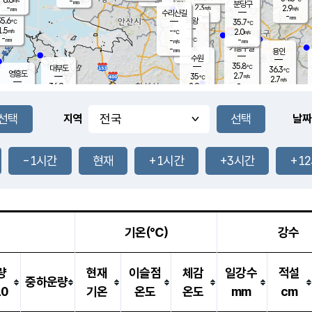
-
-
mm
무의도
mm
mm
분당구
2.3
-
2.9
m/s
m/s
mm
수리산길
-
-
mm
mm
5.6
의왕
35.7
℃
℃
1.5
-
m/s
2.0
m/s
℃
-
-
-
mm
-
℃
mm
m/s
기흥구갈
-
-
m/s
mm
용인
-
수원
mm
35.8
℃
대부도
36.3
℃
영흥도
2.7
35
m/s
℃
2.7
m/s
-
mm
2.9
36.9
m/s
-
℃
mm
33.8
℃
-
오산
2.6
mm
m/s
1.8
m/s
-
mm
-
mm
향남
35.8
℃
지역
날짜
2.8
m/s
36.2
-
℃
운평
mm
송탄
1.6
℃
m/s
-
s
mm
34.8
보
℃
37.5
-1시간
현재
+1시간
+3시간
+1
℃
3.5
m/s
산
1.4
m/s
-
33.
mm
-
mm
2.1
℃
-
m
/s
기온(℃)
강수
량
현재
이슬점
체감
일강수
적설
중하운량
10
기온
온도
온도
mm
cm