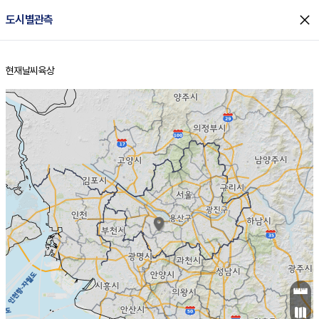
close
도시별관측
현재날씨
육상
홈