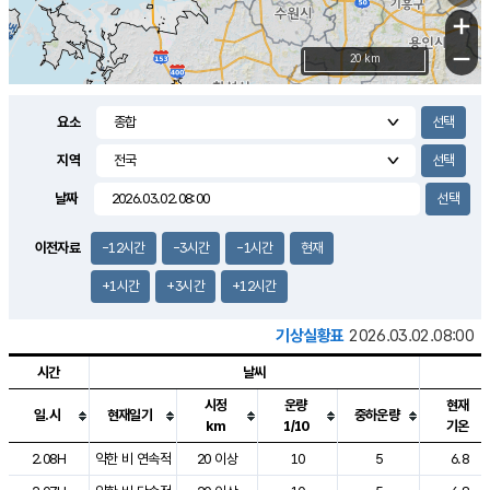
+
−
20 km
요소
지역
날짜
이전자료
-12시간
-3시간
-1시간
현재
+1시간
+3시간
+12시간
기상실황표
2026.03.02.08:00
시간
날씨
시정
운량
현재
일.시
현재일기
중하운량
km
1/10
기온
도시별 기상실황표로 지점, 날씨, 기온, 강수, 바람, 기압등을 안내한 표입
2.08H
약한 비 연속적
20 이상
10
5
6.8