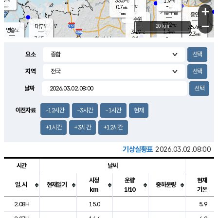
33.5
1.9
m/s
℃
-
-
-
mm
0.7
℃
mm
+
m/s
기흥구갈
-
-
m/s
mm
용인
-
수원
mm
−
37.2
℃
대부도
20 km
35.4
℃
영흥도
1.4
34.9
m/s
℃
2.3
m/s
-
mm
2.1
34.5
m/s
-
℃
mm
32.2
℃
-
오산
1.7
mm
m/s
0.9
m/s
-
mm
요소
-
mm
향남
35.4
℃
1.2
m/s
35.8
-
지역
℃
운평
mm
송탄
1.0
℃
m/s
-
s
mm
34.7
보
℃
날짜
35.9
℃
1.3
m/s
산
2.0
m/s
-
33.
mm
-
mm
1.5
℃
이전자료
-12시간
-3시간
-1시간
현재
-
m
/s
+1시간
+3시간
+12시간
기상실황표
2026.03.02.08:00
시간
날씨
시정
운량
현재
일.시
현재일기
중하운량
km
1/10
기온
도시별 기상실황표로 지점, 날씨, 기온, 강수, 바람, 기압등을 안내한 표입
2.08H
15.0
5.9