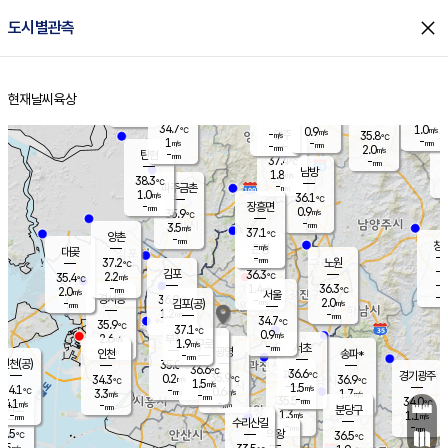
close
도시별관측
장남
판문점
35.0
℃
1.2
m/s
화현
34.9
동두천
℃
남면
-
현재날씨
육상
mm
파주
1.1
홈
m/s
포천
34.0
-
33.9
℃
mm
℃
34.4
℃
34.7
1.0
0.9
m/s
℃
m/s
-
양주
35.8
m/s
가
℃
-
1
-
mm
m/s
mm
-
mm
2.0
m/s
-
탄현
mm
37.4
-
3
℃
mm
남방
1.8
m/s
1
38.3
℃
-
파주금촌
mm
1.0
m/s
36.1
℃
-
장흥면
mm
0.9
m/s
35.9
℃
-
mm
3.5
m/s
37.1
℃
양촌
-
mm
창
-
m/s
은평
대곶
-
mm
37.2
노원
℃
-
김포
36.3
2.2
℃
35.4
m/s
℃
-
m/
-
1.4
36.3
m/s
mm
2.0
℃
m/s
서울
-
경서동
36.0
m
-
2.0
℃
mm
-
김포(공)
m/s
mm
1.2
-
m/s
mm
34.7
℃
35.9
-
℃
mm
37.1
℃
0.9
m/s
2.6
부천
m/s
1.9
구로
m/s
-
서초
mm
-
광명
mm
인천
송파*
-
mm
인천(공)
35.0
℃
36.6
℃
36.6
과천
경기광주
℃
35.9
0.2
34.3
36.9
m/s
℃
℃
℃
1.5
m/s
1.5
m/s
34.1
-
0.6
℃
mm
3.3
m/s
1.7
m/s
-
m/s
mm
-
35.5
34.0
mm
4.1
-
℃
℃
m/s
-
-
mm
무의도
mm
mm
분당구
1.3
-
1.1
m/s
m/s
mm
수리산길
-
-
mm
mm
5.5
의왕
36.5
℃
℃
1.5
m/s