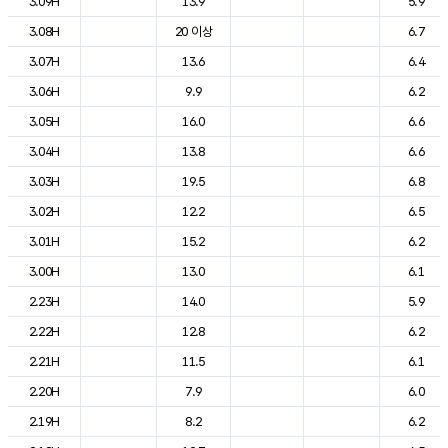
3.09H
13.9
5.9
3.08H
20 이상
6.7
3.07H
13.6
6.4
3.06H
9.9
6.2
3.05H
16.0
6.6
3.04H
13.8
6.6
3.03H
19.5
6.8
3.02H
12.2
6.5
3.01H
15.2
6.2
3.00H
13.0
6.1
2.23H
14.0
5.9
2.22H
12.8
6.2
2.21H
11.5
6.1
2.20H
7.9
6.0
2.19H
8.2
6.2