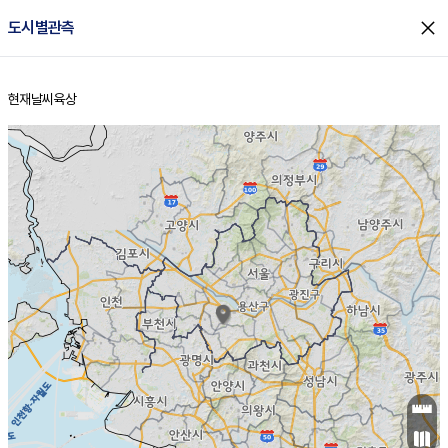
close
도시별관측
현재날씨
육상
홈