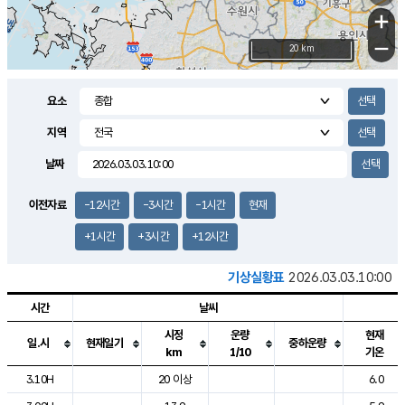
+
−
20 km
요소
지역
날짜
이전자료
-12시간
-3시간
-1시간
현재
+1시간
+3시간
+12시간
기상실황표
2026.03.03.10:00
시간
날씨
시정
운량
현재
일.시
현재일기
중하운량
km
1/10
기온
도시별 기상실황표로 지점, 날씨, 기온, 강수, 바람, 기압등을 안내한 표입
3.10H
20 이상
6.0