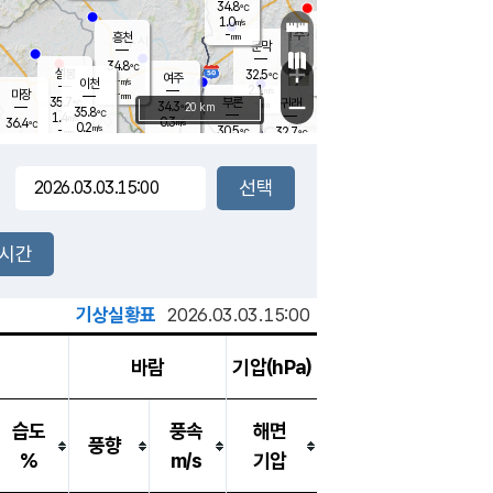
34.8
℃
강림
1.0
m/s
원주
-
흥천
mm
31.5
℃
문막
0.4
m/s
36.5
℃
34.8
-
℃
mm
+
1.9
설봉
m/s
32.5
℃
여주
-
m/s
이천
-
mm
2.1
m/s
-
마장
mm
신림
35.7
부론
-
귀래
−
℃
mm
34.3
20 km
℃
35.8
℃
1.4
m/s
0.3
36.4
m/s
℃
31.8
0.2
m/s
℃
-
30.5
32.7
mm
℃
-
℃
mm
0.8
m/s
-
1.3
mm
m/s
0.0
0.0
m/s
m/s
-
mm
-
백운
mm
-
-
mm
mm
백암
장호원
32.5
℃
1.3
m/s
32.2
℃
35.0
엄정
℃
-
mm
0.4
m/s
1.5
m/s
노은
-
mm
-
34.7
mm
℃
개
2시간
1.0
m/s
31.9
℃
-
mm
4
1.5
℃
m/s
-
m/s
mm
m
기상실황표
2026.03.03.15:00
바람
기압(hPa)
습도
풍속
해면
풍향
%
m/s
기압