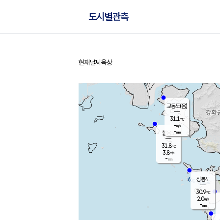
도시별관측
현재날씨
육상
홈
교동도(음)
31.1
℃
-
m/s
-
mm
볼음도
대연평
31.8
℃
3.8
m/s
31.3
℃
-
mm
2.9
m/s
-
mm
장봉도
30.9
℃
2.0
m/s
-
mm