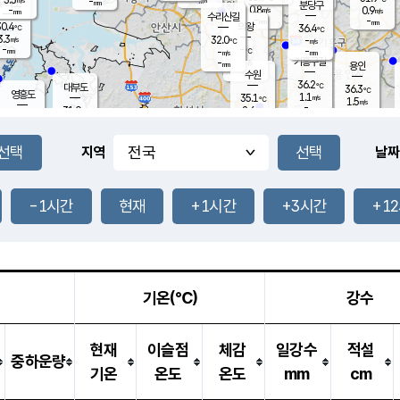
-
-
mm
무의도
mm
mm
분당구
0.8
-
0.9
m/s
m/s
mm
수리산길
-
-
mm
mm
0.4
의왕
36.4
℃
℃
3.3
32.0
m/s
-
m/s
℃
-
-
-
mm
-
℃
mm
m/s
기흥구갈
-
-
m/s
mm
용인
-
수원
mm
36.2
℃
대부도
36.3
℃
영흥도
1.1
35.1
m/s
℃
1.5
m/s
-
mm
2.6
31.0
m/s
-
℃
mm
32.2
℃
-
오산
1.5
mm
m/s
2.6
m/s
-
mm
-
mm
향남
33.5
℃
지역
날짜
1.2
m/s
35.0
-
℃
운평
mm
송탄
2.5
℃
m/s
-
s
mm
32.8
보
℃
37.3
-1시간
현재
+1시간
+3시간
+1
℃
2.4
m/s
산
0.2
m/s
-
31.
mm
-
mm
0.4
℃
-
m
/s
기온(℃)
강수
현재
이슬점
체감
일강수
적설
중하운량
기온
온도
온도
mm
cm