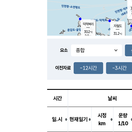
3
덕적북리
자월도
30.2
℃
31.2
℃
2.0
m/s
1.5
m/s
-
mm
-
mm
요소
풍도
28.7
덕적지도
4.7
m/
-
-12시간
-3시간
mm
이전자료
28.4
℃
대
3.9
m/s
-
mm
29.1
0.0
m
-
mm
시간
날씨
시정
운량
일.시
현재일기
km
1/10