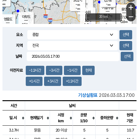
30.2
0.7
m/s
℃
-
-
-
mm
-
℃
mm
+
m/s
기흥구갈
-
-
m/s
mm
용인
-
수원
mm
−
28.7
℃
대부도
20 km
27.0
℃
영흥도
1.5
30
m/s
℃
0.6
m/s
-
mm
1.9
27.1
m/s
-
℃
mm
28.8
℃
-
오산
0.8
mm
m/s
2.6
m/s
-
mm
요소
-
mm
향남
29.0
℃
1.5
m/s
29.9
-
지역
℃
운평
mm
송탄
-
℃
m/s
-
s
mm
27.6
보
℃
날짜
29.8
℃
1.2
m/s
산
0.7
m/s
-
25.
mm
-
mm
0.6
℃
이전자료
-12시간
-3시간
-1시간
현재
-
m
/s
+1시간
+3시간
+12시간
기상실황표
2026.03.03.17:00
시간
날씨
시정
운량
현재
일.시
현재일기
중하운량
km
1/10
기온
도시별 기상실황표로 지점, 날씨, 기온, 강수, 바람, 기압등을 안내한 표입
3.17H
맑음
20 이상
5
5
10.7