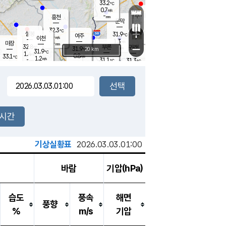
33.2
℃
강림
0.7
m/s
원주
-
흥천
mm
31.2
℃
문막
1.6
m/s
32.2
℃
32.3
-
℃
mm
+
1.4
설봉
m/s
31.9
℃
여주
-
m/s
이천
-
mm
1.3
m/s
-
마장
mm
신림
32.8
부론
-
귀래
−
℃
mm
31.9
20 km
℃
31.9
℃
1.4
m/s
0.8
33.1
m/s
℃
31.4
1.2
m/s
℃
-
31.1
31.3
mm
℃
-
℃
mm
1.3
m/s
-
2.0
mm
m/s
1.6
0.7
m/s
m/s
-
mm
-
백운
mm
-
-
mm
mm
백암
장호원
31.2
℃
3.1
m/s
31.2
℃
32.7
엄정
℃
-
mm
2.4
m/s
1.9
m/s
노은
-
mm
-
31.6
mm
℃
개
2시간
1.6
m/s
31.9
℃
-
mm
2
1.4
℃
m/s
-
m/s
mm
m
기상실황표
2026.03.03.01:00
바람
기압(hPa)
습도
풍속
해면
풍향
%
m/s
기압