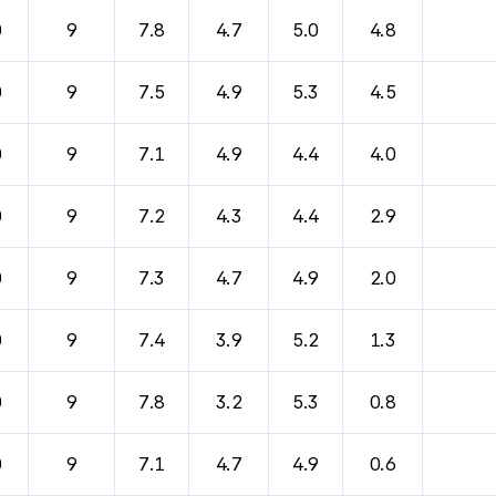
0
9
7.8
4.7
5.0
4.8
0
9
7.5
4.9
5.3
4.5
0
9
7.1
4.9
4.4
4.0
0
9
7.2
4.3
4.4
2.9
0
9
7.3
4.7
4.9
2.0
0
9
7.4
3.9
5.2
1.3
0
9
7.8
3.2
5.3
0.8
0
9
7.1
4.7
4.9
0.6