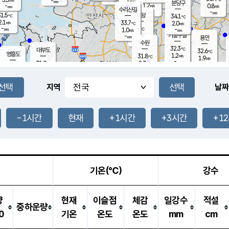
-
-
mm
무의도
mm
mm
분당구
1.2
-
0.8
m/s
m/s
mm
수리산길
-
-
mm
mm
1.5
의왕
34.1
℃
℃
2.1
33.7
m/s
2.0
m/s
℃
-
-
-
mm
1.0
℃
mm
m/s
기흥구갈
-
-
m/s
mm
용인
-
수원
mm
32.3
℃
대부도
32.6
℃
영흥도
1.2
31.8
m/s
℃
1.9
m/s
-
mm
2.3
31.9
m/s
-
℃
mm
31.7
℃
-
오산
2.4
mm
m/s
1.8
m/s
-
mm
-
mm
향남
32.9
℃
지역
날짜
1.4
m/s
32.5
-
℃
운평
mm
송탄
1.3
℃
m/s
-
s
mm
31.8
보
℃
32.8
-1시간
현재
+1시간
+3시간
+1
℃
2.5
m/s
산
2.3
m/s
-
30.
mm
-
mm
1.3
℃
-
m
/s
기온(℃)
강수
량
현재
이슬점
체감
일강수
적설
중하운량
0
기온
온도
온도
mm
cm