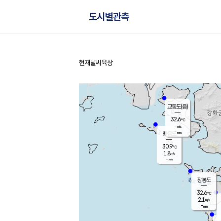
도시별관측
현재날씨
육상
홈
교동도(음)
32.6
℃
-
m/s
-
mm
볼음도
대연평
30.9
℃
1.8
m/s
32.6
℃
-
mm
1.2
m/s
-
mm
장봉도
32.6
℃
2.1
m/s
-
mm