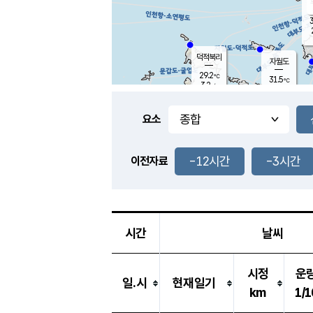
3
덕적북리
자월도
29.2
℃
31.5
℃
3.2
m/s
0.8
m/s
-
mm
-
mm
요소
풍도
29.4
덕적지도
1.3
m/
-
-12시간
-3시간
mm
이전자료
27.8
℃
대
3.2
m/s
-
mm
32.4
0.7
m
-
mm
시간
날씨
시정
운
일.시
현재일기
km
1/1