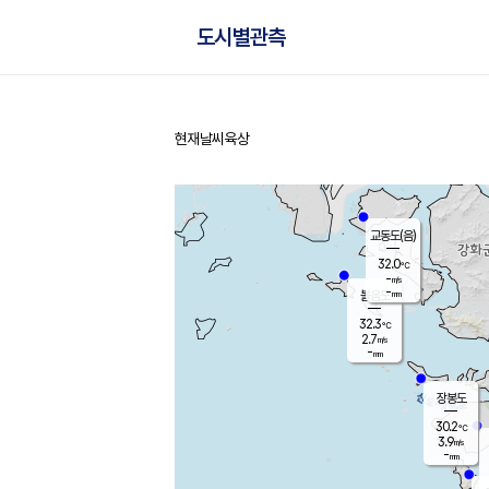
도시별관측
현재날씨
육상
홈
교동도(음)
32.0
℃
-
m/s
-
mm
볼음도
대연평
32.3
℃
2.7
m/s
32.8
℃
-
mm
1.6
m/s
-
mm
장봉도
30.2
℃
3.9
m/s
-
mm