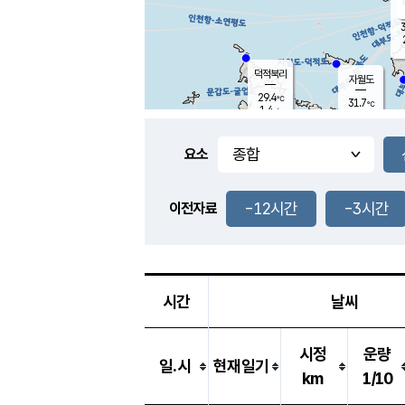
3
덕적북리
자월도
29.4
℃
31.7
℃
1.4
m/s
1.0
m/s
-
mm
-
mm
요소
풍도
28.7
덕적지도
2.6
m/
-
-12시간
-3시간
mm
이전자료
28.8
℃
대
2.9
m/s
-
mm
28.4
2.2
m
-
mm
시간
날씨
시정
운량
일.시
현재일기
km
1/10