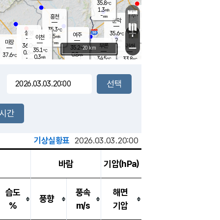
35.8
℃
강림
1.3
m/s
원주
-
흥천
mm
32.8
℃
문막
0.9
m/s
35.5
℃
35.3
-
℃
mm
+
2.5
설봉
m/s
35.6
℃
여주
1.5
m/s
이천
-
mm
1.9
m/s
-
마장
mm
신림
36.0
부론
-
귀래
−
℃
mm
35.2
20 km
℃
35.1
℃
0.8
m/s
0.8
37.6
m/s
℃
34.6
0.3
m/s
℃
-
34.5
33.8
mm
℃
-
℃
mm
1.1
m/s
-
1.3
mm
m/s
0.3
2.1
m/s
m/s
-
mm
-
백운
mm
-
-
mm
mm
백암
장호원
35.2
℃
1.5
m/s
34.8
℃
36.7
엄정
℃
-
mm
0.8
m/s
1.0
m/s
노은
-
mm
-
36.1
mm
℃
개
2시간
1.0
m/s
33.9
℃
-
mm
1.0
℃
m/s
-
/s
mm
m
기상실황표
2026.03.03.20:00
바람
기압(hPa)
습도
풍속
해면
풍향
%
m/s
기압