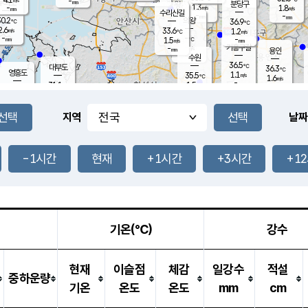
-
-
mm
무의도
mm
mm
분당구
1.3
-
1.8
m/s
m/s
mm
수리산길
-
-
mm
mm
0.2
의왕
36.9
℃
℃
2.6
33.6
m/s
1.2
m/s
℃
-
-
-
mm
1.5
℃
mm
m/s
기흥구갈
-
-
m/s
mm
용인
-
수원
mm
36.5
℃
대부도
36.3
℃
영흥도
1.1
35.5
m/s
℃
1.6
m/s
-
mm
1.5
31.1
m/s
-
℃
mm
31.6
℃
-
오산
1.7
mm
m/s
4.0
m/s
-
mm
-
mm
향남
32.9
℃
지역
날짜
0.7
m/s
36.0
-
℃
운평
mm
송탄
0.7
℃
m/s
-
s
mm
33.4
보
℃
36.2
-1시간
현재
+1시간
+3시간
+1
℃
3.1
m/s
산
1.2
m/s
-
-
mm
-
mm
-
m
℃
-
m
/s
기온(℃)
강수
현재
이슬점
체감
일강수
적설
중하운량
기온
온도
온도
mm
cm