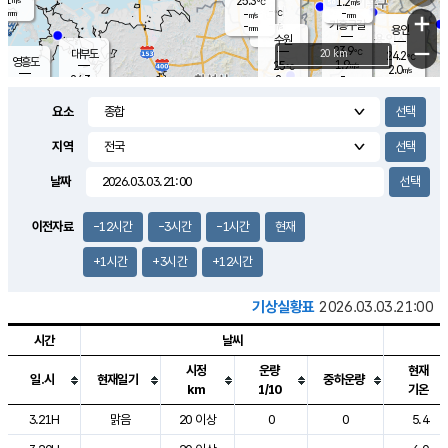
25.3
1.2
m/s
℃
-
-
-
mm
-
℃
mm
+
m/s
기흥구갈
-
-
m/s
mm
용인
-
수원
mm
−
23.9
℃
대부도
20 km
24.2
℃
영흥도
1.9
25
m/s
℃
2.0
m/s
-
mm
2
24.3
m/s
-
℃
mm
26.3
℃
-
오산
2.8
mm
m/s
6.1
m/s
-
mm
요소
-
mm
향남
24.6
℃
1.9
m/s
25.5
-
지역
℃
운평
mm
송탄
1.1
℃
m/s
-
s
mm
24.1
보
℃
날짜
24.4
℃
1.8
m/s
산
0.1
m/s
-
21.
mm
-
mm
0.8
℃
이전자료
-12시간
-3시간
-1시간
현재
-
m
/s
+1시간
+3시간
+12시간
기상실황표
2026.03.03.21:00
시간
날씨
시정
운량
현재
일.시
현재일기
중하운량
km
1/10
기온
도시별 기상실황표로 지점, 날씨, 기온, 강수, 바람, 기압등을 안내한 표입
3.21H
맑음
20 이상
0
0
5.4