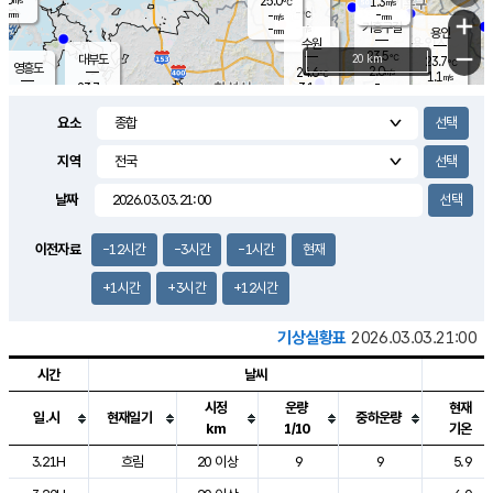
25.0
1.3
m/s
℃
-
-
-
mm
-
℃
mm
+
m/s
기흥구갈
-
-
m/s
mm
용인
-
수원
mm
−
23.5
℃
대부도
20 km
23.7
℃
영흥도
2.0
24.6
m/s
℃
1.1
m/s
-
mm
3.1
23.7
m/s
-
℃
mm
25.9
℃
-
오산
2.5
mm
m/s
7.5
m/s
-
mm
요소
-
mm
향남
24.2
℃
2.1
m/s
24.9
-
지역
℃
운평
mm
송탄
-
℃
m/s
-
s
mm
23.2
보
℃
날짜
24.1
℃
1.8
m/s
산
0.0
m/s
-
20.
mm
-
mm
0.7
℃
이전자료
-12시간
-3시간
-1시간
현재
-
m
/s
+1시간
+3시간
+12시간
기상실황표
2026.03.03.21:00
시간
날씨
시정
운량
현재
일.시
현재일기
중하운량
km
1/10
기온
도시별 기상실황표로 지점, 날씨, 기온, 강수, 바람, 기압등을 안내한 표입
3.21H
흐림
20 이상
9
9
5.9