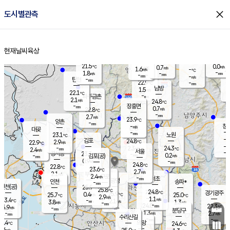
close
도시별관측
장남
판문점
22.3
℃
1.0
m/s
화현
22.5
동두천
℃
남면
-
현재날씨
육상
mm
파주
2.6
홈
m/s
포천
20.4
-
22
℃
mm
℃
22.7
℃
21.5
0.0
0.7
m/s
℃
m/s
1.6
양주
-
m/s
가
℃
-
1.8
-
mm
m/s
mm
-
mm
-
m/s
-
탄현
mm
22.9
-
2
℃
mm
남방
1.5
m/s
1
22.1
℃
-
파주금촌
mm
2.1
m/s
24.8
℃
-
장흥면
mm
0.7
m/s
22.8
℃
-
mm
2.7
m/s
23.9
℃
양촌
-
mm
창
-
m/s
은평
대곶
-
mm
23.1
노원
℃
-
김포
24.8
2.9
℃
22.9
m/s
℃
-
m/
-
2.3
24.3
m/s
mm
2.4
℃
m/s
서울
-
경서동
23.3
m
-
0.2
℃
mm
-
김포(공)
m/s
mm
0.9
-
m/s
mm
24.8
℃
22.8
-
℃
mm
23.6
℃
2.7
m/s
2.1
부천
m/s
2.4
구로
m/s
-
서초
mm
-
광명
mm
인천
송파*
-
mm
인천(공)
25.9
℃
25.8
℃
24.8
과천
경기광주
℃
25.9
0.4
25.7
25.0
m/s
℃
℃
℃
2.9
m/s
1.1
m/s
23.4
-
2.1
℃
mm
3.8
m/s
1.3
m/s
-
m/s
mm
-
24.0
22.3
mm
5.9
-
℃
℃
m/s
-
-
mm
무의도
mm
mm
분당구
1.3
-
2.7
m/s
m/s
mm
수리산길
-
-
mm
mm
3.4
의왕
24.6
℃
℃
2.6
m/s