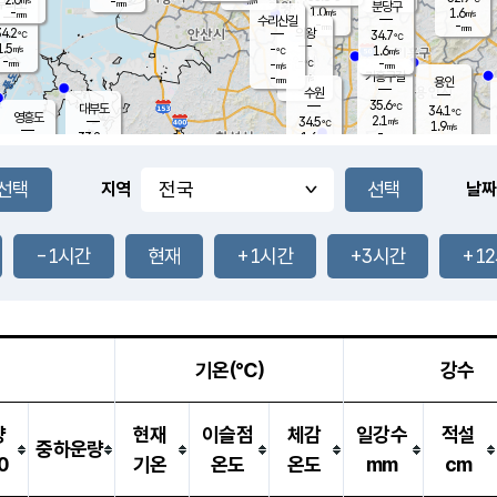
-
-
mm
무의도
mm
mm
분당구
1.0
-
1.6
m/s
m/s
mm
수리산길
-
-
mm
mm
4.2
의왕
34.7
℃
℃
1.5
-
m/s
1.6
m/s
℃
-
-
-
mm
-
℃
mm
m/s
기흥구갈
-
-
m/s
mm
용인
-
수원
mm
35.6
℃
대부도
34.1
℃
영흥도
2.1
34.5
m/s
℃
1.9
m/s
-
mm
1.6
33.2
m/s
-
℃
mm
32.2
℃
-
오산
1.8
mm
m/s
1.8
m/s
-
mm
-
mm
향남
34.0
℃
지역
날짜
1.6
m/s
33.6
-
℃
운평
mm
송탄
1.5
℃
m/s
-
s
mm
32.8
보
℃
34.3
-1시간
현재
+1시간
+3시간
+1
℃
2.7
m/s
산
1.5
m/s
-
31.
mm
-
mm
0.8
℃
-
m
/s
기온(℃)
강수
량
현재
이슬점
체감
일강수
적설
중하운량
0
기온
온도
온도
mm
cm