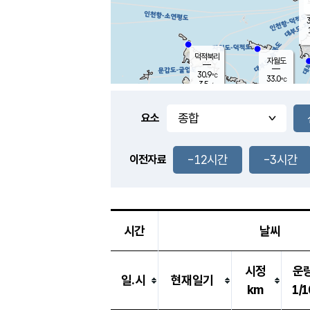
3
덕적북리
자월도
30.9
℃
33.0
℃
3.5
m/s
0.7
m/s
-
mm
-
mm
요소
풍도
30.2
덕적지도
1.6
m/
-
-12시간
-3시간
mm
이전자료
29.5
℃
대
0.7
m/s
-
mm
32.1
3.3
m
-
mm
시간
날씨
시정
운
일.시
현재일기
km
1/1