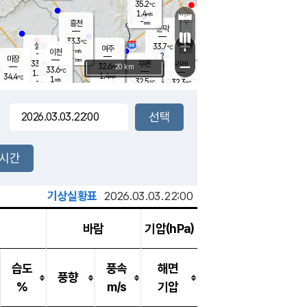
35.2
℃
강림
1.4
m/s
원주
-
흥천
mm
32.4
℃
문막
0.9
m/s
34.7
℃
33.3
-
℃
mm
+
1.5
설봉
m/s
33.7
℃
여주
-
m/s
이천
-
mm
1.2
m/s
-
마장
mm
신림
33.9
부론
-
귀래
−
℃
mm
32.6
20 km
℃
33.6
℃
1.2
m/s
1.4
34.4
m/s
℃
32.9
1
m/s
℃
-
32.5
32.3
mm
℃
-
℃
mm
1.2
m/s
-
1.8
mm
m/s
1.6
0.9
m/s
m/s
-
mm
-
백운
mm
-
-
mm
mm
백암
장호원
33.4
℃
2.6
m/s
33.1
℃
33.2
엄정
℃
-
mm
2.3
m/s
1.9
m/s
노은
-
mm
-
33.4
mm
℃
개
2시간
1.4
m/s
32.9
℃
-
mm
6
1.9
℃
m/s
-
m/s
mm
m
기상실황표
2026.03.03.22:00
바람
기압(hPa)
습도
풍속
해면
풍향
%
m/s
기압