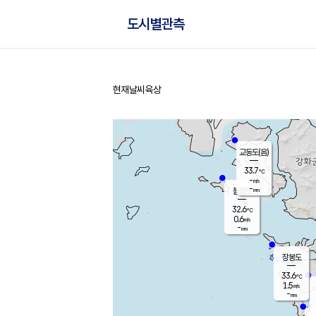
도시별관측
현재날씨
육상
홈
교동도(음)
33.7
℃
-
m/s
-
mm
볼음도
대연평
32.6
℃
0.6
m/s
33.8
℃
-
mm
1.1
m/s
-
mm
장봉도
33.6
℃
1.5
m/s
-
mm