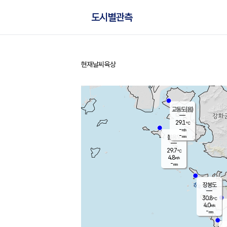
도시별관측
현재날씨
육상
홈
교동도(음)
29.1
℃
-
m/s
-
mm
볼음도
대연평
29.7
℃
4.8
m/s
30.8
℃
-
mm
1.9
m/s
-
mm
장봉도
30.8
℃
4.0
m/s
-
mm