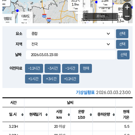
31.2
1.0
m/s
℃
-
-
-
mm
1.9
℃
mm
+
m/s
기흥구갈
-
-
m/s
mm
용인
-
수원
mm
−
32.9
℃
대부도
20 km
31.4
℃
영흥도
2.4
31.9
m/s
℃
2.3
m/s
-
mm
4.3
31.1
m/s
-
℃
mm
31.2
℃
-
오산
4.2
mm
m/s
5.6
m/s
-
mm
요소
-
mm
향남
31.0
℃
3.0
m/s
-
-
지역
℃
운평
mm
송탄
-
℃
m/s
-
s
mm
31.0
보
℃
날짜
32.1
℃
4.3
m/s
산
1.6
m/s
-
30.
mm
-
mm
1.3
℃
이전자료
-12시간
-3시간
-1시간
현재
-
m
/s
+1시간
+3시간
+12시간
기상실황표
2026.03.03.23:00
시간
날씨
시정
운량
현재
일.시
현재일기
중하운량
km
1/10
기온
도시별 기상실황표로 지점, 날씨, 기온, 강수, 바람, 기압등을 안내한 표입
3.23H
20 이상
5.5