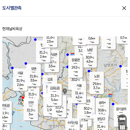
close
도시별관측
장남
판문점
29.9
℃
3.2
m/s
화현
30.5
동두천
℃
남면
-
현재날씨
육상
mm
파주
2.6
홈
m/s
포천
30.3
-
30.4
℃
mm
℃
30.2
℃
31.6
0.7
0.6
m/s
℃
m/s
-
양주
-
m/s
가
℃
-
2.5
-
mm
m/s
mm
-
mm
-
m/s
-
탄현
mm
31.2
-
2
℃
mm
남방
3.0
m/s
1
31.2
℃
-
파주금촌
mm
2.4
m/s
30.9
℃
-
장흥면
mm
4.3
m/s
30.7
℃
-
mm
3.5
m/s
29.3
℃
양촌
-
mm
창
-
m/s
은평
대곶
-
mm
31.8
노원
℃
-
김포
30.2
3.5
℃
31.9
m/s
℃
-
m/
-
1.5
29.6
m/s
mm
2.6
℃
m/s
서울
-
경서동
31.5
m
-
3.7
℃
mm
-
김포(공)
m/s
mm
1.3
-
m/s
mm
31.4
℃
31.5
-
℃
mm
31.3
℃
4.1
m/s
2.6
부천
m/s
5.6
구로
m/s
-
서초
mm
-
광명
mm
인천
송파*
-
mm
인천(공)
31.5
℃
32.2
℃
30.2
과천
경기광주
℃
31.6
1.9
32.3
30.8
m/s
℃
℃
℃
4.6
m/s
1.8
m/s
31.9
-
2.9
℃
mm
3
m/s
2.7
m/s
-
m/s
mm
-
30.5
29.4
mm
4.6
-
℃
℃
m/s
-
-
mm
무의도
mm
mm
분당구
2.3
-
3.2
m/s
m/s
mm
수리산길
-
-
mm
mm
0.8
의왕
31.4
℃
℃
2.9
m/s