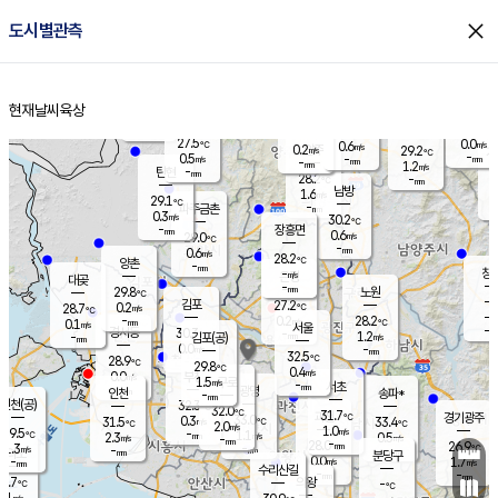
close
도시별관측
장남
판문점
27.3
℃
1.0
m/s
화현
25.8
동두천
℃
남면
-
현재날씨
육상
mm
파주
0.4
홈
m/s
포천
26.2
-
28.7
℃
mm
℃
28.2
℃
27.5
0.0
0.6
m/s
℃
m/s
0.2
양주
29.2
m/s
가
℃
-
0.5
-
mm
m/s
mm
-
mm
1.2
m/s
-
탄현
mm
28.2
-
2
℃
mm
남방
1.6
m/s
0
29.1
℃
-
파주금촌
mm
0.3
m/s
30.2
℃
-
장흥면
mm
0.6
m/s
29.0
℃
-
mm
0.6
m/s
28.2
℃
양촌
-
mm
창
-
m/s
은평
대곶
-
mm
29.8
노원
℃
-
김포
27.2
0.2
℃
28.7
m/s
℃
-
m/
-
0.2
28.2
m/s
mm
0.1
℃
m/s
서울
-
경서동
30.3
m
-
1.2
℃
mm
-
김포(공)
m/s
mm
0.0
-
m/s
mm
32.5
℃
28.9
-
℃
mm
29.8
℃
0.4
m/s
0.0
부천
m/s
1.5
구로
m/s
-
서초
mm
-
광명
mm
인천
송파*
-
mm
인천(공)
32.3
℃
32.0
℃
31.7
과천
경기광주
℃
33.0
0.3
31.5
33.4
m/s
℃
℃
℃
2.0
m/s
1.0
m/s
29.5
-
1.1
℃
mm
2.3
m/s
0.5
m/s
-
m/s
mm
-
28.0
26.9
mm
1.3
-
℃
℃
m/s
-
-
mm
무의도
mm
mm
분당구
0.0
-
1.7
m/s
m/s
mm
수리산길
-
-
mm
mm
8.7
의왕
-
℃
℃
0.1
m/s