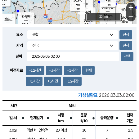
30.9
-
m/s
℃
-
-
-
mm
-
℃
mm
+
m/s
기흥구갈
-
-
m/s
mm
용인
-
수원
mm
−
30.6
℃
대부도
20 km
28.6
℃
영흥도
0.2
30.6
m/s
℃
0.8
m/s
-
mm
0.5
28.6
m/s
-
℃
mm
29.2
℃
-
오산
1.6
mm
m/s
1.3
m/s
-
mm
요소
-
mm
향남
27.3
℃
0.1
m/s
31.8
-
지역
℃
운평
mm
송탄
0.0
℃
m/s
-
s
mm
27.7
보
℃
날짜
31.5
℃
0.0
m/s
산
0.0
m/s
-
24.
mm
-
mm
0.0
℃
이전자료
-12시간
-3시간
-1시간
현재
-
m
/s
+1시간
+3시간
+12시간
기상실황표
2026.03.03.02:00
시간
날씨
시정
운량
현재
일.시
현재일기
중하운량
km
1/10
기온
도시별 기상실황표로 지점, 날씨, 기온, 강수, 바람, 기압등을 안내한 표입
3.02H
약한 비 연속적
20 이상
10
7
2.5