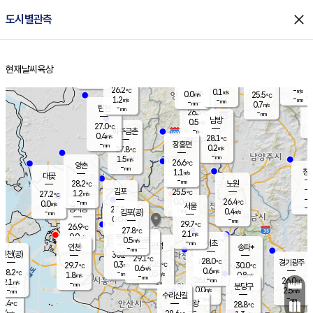
close
도시별관측
장남
판문점
25.8
℃
1.5
m/s
화현
25.4
동두천
℃
남면
-
현재날씨
육상
mm
파주
1.7
홈
m/s
포천
-
-
26.4
℃
mm
℃
26.4
℃
26.2
-
0.1
m/s
℃
m/s
0.0
양주
25.5
m/s
가
℃
-
1.2
-
mm
m/s
mm
-
mm
0.7
m/s
-
탄현
mm
26.3
-
2
℃
mm
남방
0.5
m/s
0
27.0
℃
-
파주금촌
mm
0.4
m/s
28.1
℃
-
장흥면
mm
0.2
m/s
27.8
℃
-
mm
1.5
m/s
26.6
℃
양촌
-
mm
창
1.1
m/s
은평
대곶
-
mm
28.2
노원
℃
-
김포
25.5
1.2
℃
27.2
m/s
℃
-
m/
-
0.0
26.4
m/s
mm
0.0
℃
m/s
서울
-
경서동
27.8
m
-
0.4
℃
mm
-
김포(공)
m/s
mm
0.0
-
m/s
mm
29.7
℃
26.9
-
℃
mm
27.8
℃
2.1
m/s
0.0
부천
m/s
0.5
구로
m/s
-
서초
mm
-
광명
mm
인천
송파*
-
mm
인천(공)
30.2
℃
29.1
℃
28.0
과천
경기광주
℃
30.5
0.3
29.7
30.0
m/s
℃
℃
℃
0.6
m/s
0.6
m/s
28.2
-
0.5
℃
mm
1.8
m/s
0.8
m/s
-
m/s
mm
-
26.0
26.0
mm
2.1
-
℃
℃
m/s
-
-
mm
무의도
mm
mm
분당구
0.0
-
2.5
m/s
m/s
mm
수리산길
-
-
mm
mm
6.4
의왕
28.8
℃
℃
0.4
m/s