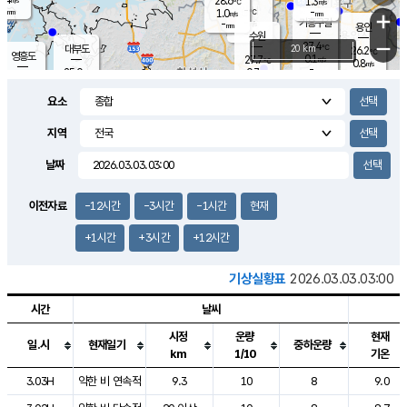
28.6
1.3
m/s
℃
-
-
-
mm
1.0
℃
mm
+
m/s
기흥구갈
-
-
m/s
mm
용인
-
수원
mm
−
27.4
℃
대부도
20 km
26.2
℃
영흥도
0.1
27.7
m/s
℃
0.8
m/s
-
mm
0.7
25.0
m/s
-
℃
mm
27.3
℃
-
오산
0.0
mm
m/s
0.7
m/s
-
mm
요소
-
mm
향남
24.8
℃
0.1
m/s
-
-
지역
℃
운평
mm
송탄
-
℃
m/s
-
s
mm
26.2
보
℃
날짜
27.8
℃
0.7
m/s
산
0.0
m/s
-
22.
mm
-
mm
0.0
℃
이전자료
-12시간
-3시간
-1시간
현재
-
m
/s
+1시간
+3시간
+12시간
기상실황표
2026.03.03.03:00
시간
날씨
시정
운량
현재
일.시
현재일기
중하운량
km
1/10
기온
도시별 기상실황표로 지점, 날씨, 기온, 강수, 바람, 기압등을 안내한 표입
3.03H
약한 비 연속적
9.3
10
8
9.0