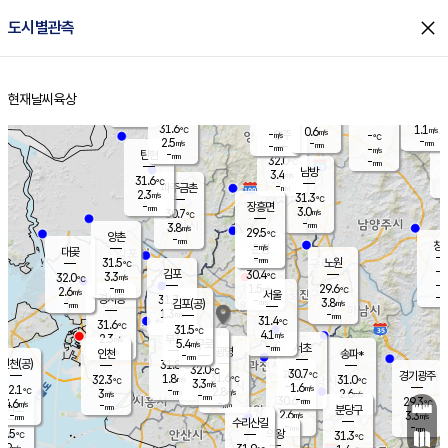
close
도시별관측
장남
판문점
30.1
℃
2.8
m/s
화현
30.7
동두천
℃
남면
-
현재날씨
육상
mm
파주
2.7
홈
m/s
포천
30.2
-
30.4
℃
mm
℃
30.3
℃
31.6
1.1
0.6
m/s
℃
m/s
-
양주
-
m/s
가
℃
-
2.5
-
mm
m/s
mm
-
mm
-
m/s
-
탄현
mm
32.0
-
2
℃
mm
남방
3.4
m/s
1
31.6
℃
-
파주금촌
mm
2.3
m/s
31.3
℃
-
장흥면
mm
3.0
m/s
30.7
℃
-
mm
3.8
m/s
29.5
℃
양촌
-
mm
창
-
m/s
은평
대곶
-
mm
31.5
노원
℃
-
김포
30.4
3.3
℃
32.0
m/s
℃
-
m/
-
1.5
29.6
m/s
mm
2.6
℃
m/s
서울
-
경서동
31.7
m
-
3.8
℃
mm
-
김포(공)
m/s
mm
1.3
-
m/s
mm
31.4
℃
31.6
-
℃
mm
31.5
℃
4.1
m/s
2.3
부천
m/s
5.4
구로
m/s
-
서초
mm
-
광명
mm
인천
송파*
-
mm
인천(공)
31.8
℃
32.0
℃
30.7
과천
경기광주
℃
31.6
1.8
32.3
31.0
m/s
℃
℃
℃
3.3
m/s
1.6
m/s
32.1
-
2.8
℃
mm
3
m/s
2.6
m/s
-
m/s
mm
-
30.6
29.3
mm
4.6
-
℃
℃
m/s
-
-
mm
무의도
mm
mm
분당구
2.6
-
3.3
m/s
m/s
mm
수리산길
-
-
mm
mm
0.5
의왕
31.3
℃
℃
2.9
m/s