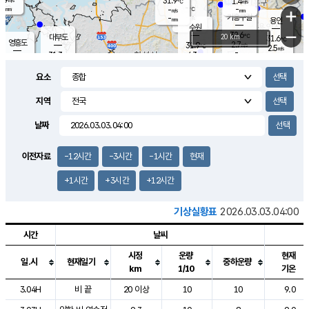
31.9
1.4
m/s
℃
-
-
-
mm
-
℃
mm
+
m/s
기흥구갈
-
-
m/s
mm
용인
-
수원
mm
−
32.6
℃
대부도
20 km
31.6
℃
영흥도
2.7
31.9
m/s
℃
2.5
m/s
-
mm
4.3
31.3
m/s
-
℃
mm
31.3
℃
-
오산
3.9
mm
m/s
5.1
m/s
-
mm
요소
-
mm
향남
31.1
℃
2.8
m/s
32.1
-
지역
℃
운평
mm
송탄
-
℃
m/s
-
s
mm
31.1
보
℃
날짜
31.9
℃
3.3
m/s
산
1.7
m/s
-
29.
mm
-
mm
1.4
℃
이전자료
-12시간
-3시간
-1시간
현재
-
m
/s
+1시간
+3시간
+12시간
기상실황표
2026.03.03.04:00
시간
날씨
시정
운량
현재
일.시
현재일기
중하운량
km
1/10
기온
도시별 기상실황표로 지점, 날씨, 기온, 강수, 바람, 기압등을 안내한 표입
3.04H
비 끝
20 이상
10
10
9.0