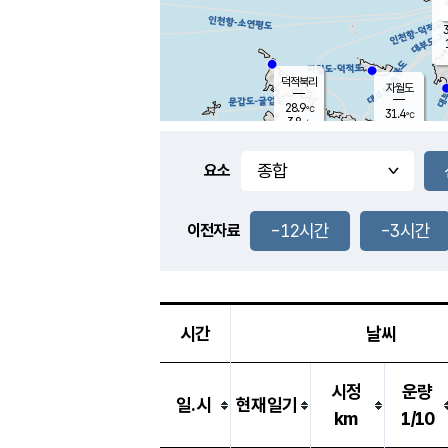
3
덕적북리
자월도
28.9
℃
31.4
℃
3.8
m/s
1.4
m/s
-
mm
-
mm
요소
풍도
29.3
덕적지도
2.1
m/
-
-12시간
-3시간
mm
이전자료
27.5
℃
대
2.6
m/s
-
mm
30.6
5.4
m
-
mm
시간
날씨
시정
운량
일.시
현재일기
km
1/10