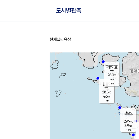
도시별관측
현재날씨
육상
홈
교동도(음)
28.0
℃
-
m/s
-
mm
볼음도
대연평
28.8
℃
4.6
m/s
30.1
℃
-
mm
1.9
m/s
-
mm
장봉도
29.9
℃
3.9
m/s
-
mm