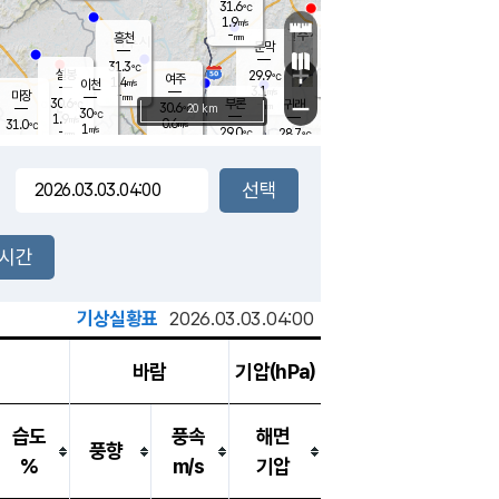
31.6
℃
강림
1.9
m/s
원주
-
흥천
mm
28.7
℃
문막
0.5
m/s
29.9
℃
31.3
-
℃
mm
+
2
설봉
m/s
29.9
℃
여주
1.4
m/s
이천
-
mm
3.1
m/s
-
마장
mm
신림
30.6
부론
-
귀래
−
℃
mm
30.6
20 km
℃
30
℃
1.9
m/s
0.6
31.0
m/s
℃
28.5
1
m/s
℃
-
29.0
28.7
mm
℃
-
℃
mm
1.2
m/s
-
2.4
mm
m/s
2.2
1.6
m/s
m/s
-
mm
-
백운
mm
-
-
mm
mm
백암
장호원
29.1
℃
0.7
m/s
30.1
℃
29.8
엄정
℃
-
mm
1.4
m/s
2.4
m/s
노은
-
mm
-
30.5
mm
℃
개
2시간
2.0
m/s
29.8
℃
-
mm
0
3.1
℃
m/s
-
m/s
mm
m
기상실황표
2026.03.03.04:00
바람
기압(hPa)
습도
풍속
해면
풍향
%
m/s
기압