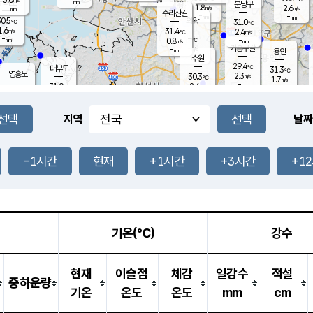
-
-
mm
무의도
mm
mm
분당구
1.8
-
2.6
m/s
m/s
mm
수리산길
-
-
mm
mm
0.5
의왕
31.0
℃
℃
1.6
31.4
m/s
2.4
m/s
℃
-
-
-
mm
0.8
℃
mm
m/s
기흥구갈
-
-
m/s
mm
용인
-
수원
mm
29.4
℃
대부도
31.3
℃
영흥도
2.3
30.3
m/s
℃
1.7
m/s
-
mm
2.6
31.0
m/s
-
℃
mm
31.3
℃
-
오산
3.8
mm
m/s
4.6
m/s
-
mm
-
mm
향남
30.0
℃
지역
날짜
2.6
m/s
31.3
-
℃
운평
mm
송탄
1.7
℃
m/s
-
s
mm
29.9
보
℃
31.5
-1시간
현재
+1시간
+3시간
+1
℃
3.0
m/s
산
1.2
m/s
-
28.
mm
-
mm
1.6
℃
-
m
/s
기온(℃)
강수
현재
이슬점
체감
일강수
적설
중하운량
기온
온도
온도
mm
cm