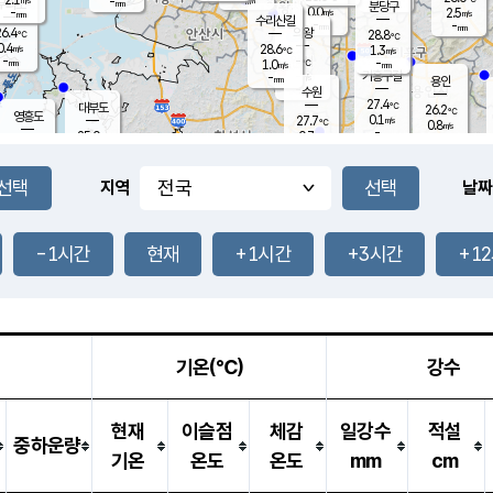
-
-
mm
무의도
mm
mm
분당구
0.0
-
2.5
m/s
m/s
mm
수리산길
-
-
mm
mm
6.4
의왕
28.8
℃
℃
0.4
28.6
m/s
1.3
m/s
℃
-
-
-
mm
1.0
℃
mm
m/s
기흥구갈
-
-
m/s
mm
용인
-
수원
mm
27.4
℃
대부도
26.2
℃
영흥도
0.1
27.7
m/s
℃
0.8
m/s
-
mm
0.7
25.0
m/s
-
℃
mm
27.3
℃
-
오산
0.0
mm
m/s
0.7
m/s
-
mm
-
mm
향남
24.8
℃
지역
날짜
0.1
m/s
-
-
℃
운평
mm
송탄
-
℃
m/s
-
s
mm
26.2
보
℃
27.8
-1시간
현재
+1시간
+3시간
+1
℃
0.7
m/s
산
0.0
m/s
-
22.
mm
-
mm
0.0
℃
-
m
/s
기온(℃)
강수
현재
이슬점
체감
일강수
적설
중하운량
기온
온도
온도
mm
cm