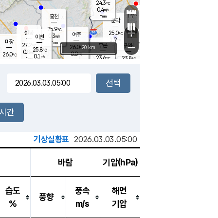
24.3
℃
강림
0.4
m/s
원주
-
흥천
mm
22.6
℃
문막
0.2
m/s
26.9
℃
25.9
-
℃
mm
+
1.2
설봉
m/s
25.0
℃
여주
0.3
m/s
이천
-
mm
1.9
m/s
-
마장
mm
신림
27.2
부론
-
귀래
−
℃
mm
26.0
20 km
℃
25.8
℃
0.8
m/s
0.0
26.0
m/s
℃
22.3
0.1
m/s
℃
-
23.6
23.8
mm
℃
-
℃
mm
0.8
m/s
-
0.0
mm
m/s
0.0
0.5
m/s
m/s
-
mm
-
백운
mm
-
-
mm
mm
백암
장호원
22.6
℃
0.0
m/s
23.1
℃
24.8
엄정
℃
-
mm
0.1
m/s
0.3
m/s
노은
-
mm
-
24.0
mm
℃
개
2시간
0.1
m/s
23.7
℃
-
mm
9
0.0
℃
m/s
-
m/s
mm
m
기상실황표
2026.03.03.05:00
바람
기압(hPa)
습도
풍속
해면
풍향
%
m/s
기압