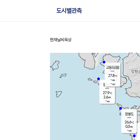
도시별관측
현재날씨
육상
홈
교동도(음)
27.8
℃
-
m/s
-
mm
볼음도
대연평
27.9
℃
2.6
m/s
27.4
℃
-
mm
0.3
m/s
-
mm
장봉도
26.6
℃
0.3
m/s
-
mm