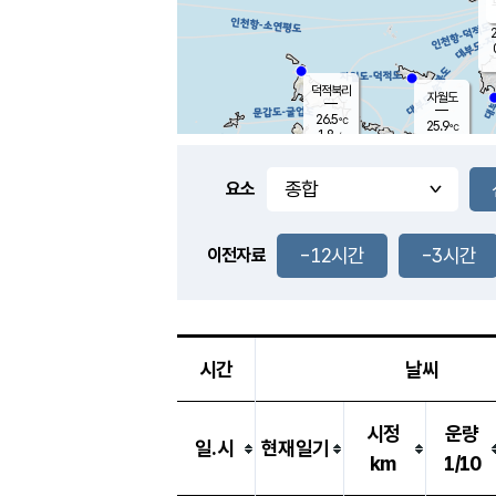
2
덕적북리
자월도
26.5
℃
25.9
℃
1.8
m/s
0.3
m/s
-
mm
-
mm
요소
풍도
29.0
덕적지도
0.8
m/
-
-12시간
-3시간
mm
이전자료
26.0
℃
대
0.4
m/s
-
mm
26.5
0.0
m
-
mm
시간
날씨
시정
운량
일.시
현재일기
km
1/10