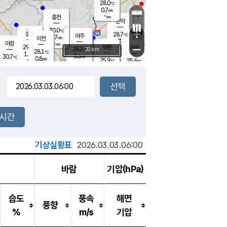
28.0
℃
강림
0.7
m/s
원주
-
흥천
mm
25.9
℃
문막
0.7
m/s
28.4
℃
30.0
-
℃
mm
+
1.3
설봉
m/s
28.7
℃
여주
0.7
m/s
이천
-
mm
3.3
m/s
-
마장
mm
신림
29.9
부론
-
귀래
−
℃
mm
28.2
20 km
℃
28.1
℃
1.7
m/s
0.6
30.7
m/s
℃
25.6
0.8
m/s
℃
-
25.9
25.6
mm
℃
-
℃
mm
1.3
m/s
-
1.0
mm
m/s
0.0
0.5
m/s
m/s
-
mm
-
백운
mm
-
-
mm
mm
백암
장호원
26.1
℃
0.7
m/s
29.1
℃
29.3
엄정
℃
-
mm
0.6
m/s
1.8
m/s
노은
-
mm
-
29.2
mm
℃
개
2시간
1.1
m/s
28.2
℃
-
mm
2.7
℃
m/s
-
/s
mm
m
기상실황표
2026.03.03.06:00
바람
기압(hPa)
습도
풍속
해면
풍향
%
m/s
기압