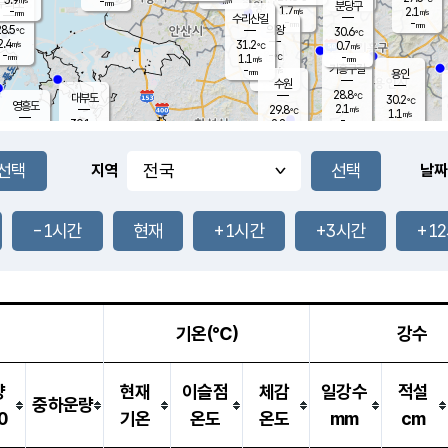
-
-
mm
무의도
mm
mm
분당구
1.7
-
2.1
m/s
m/s
mm
수리산길
-
-
mm
mm
8.5
의왕
30.6
℃
℃
2.4
31.2
m/s
0.7
m/s
℃
-
-
-
mm
1.1
℃
mm
m/s
기흥구갈
-
-
m/s
mm
용인
-
수원
mm
28.8
℃
대부도
30.2
℃
영흥도
2.1
29.8
m/s
℃
1.1
m/s
-
mm
2.8
30.1
m/s
-
℃
mm
30.5
℃
-
오산
2.9
mm
m/s
4.3
m/s
-
mm
-
mm
향남
29.7
℃
지역
날짜
2.4
m/s
30.4
-
℃
운평
mm
송탄
1.5
℃
m/s
-
s
mm
29.7
보
℃
30.1
-1시간
현재
+1시간
+3시간
+1
℃
2.6
m/s
산
1.6
m/s
-
-
mm
-
mm
-
m
℃
-
m
/s
기온(℃)
강수
량
현재
이슬점
체감
일강수
적설
중하운량
0
기온
온도
온도
mm
cm