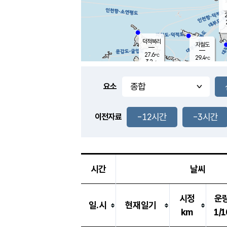
2
덕적북리
자월도
27.6
℃
29.4
℃
3.2
m/s
2.5
m/s
-
mm
-
mm
요소
풍도
29.1
덕적지도
1.7
m/
-
-12시간
-3시간
mm
이전자료
27.4
℃
대
2.2
m/s
-
mm
30.6
5.0
m
-
mm
시간
날씨
시정
운
일.시
현재일기
km
1/1