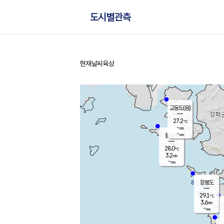
도시별관측
현재날씨
육상
홈
교동도(음)
27.2
℃
-
m/s
-
mm
볼음도
대연평
28.0
℃
3.2
m/s
29.1
℃
-
mm
2.6
m/s
-
mm
장봉도
29.1
℃
3.6
m/s
-
mm