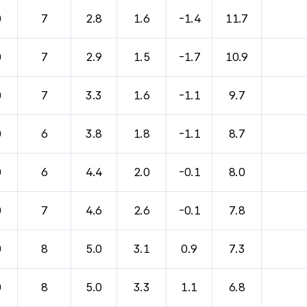
0
7
2.8
1.6
-1.4
11.7
0
7
2.9
1.5
-1.7
10.9
0
7
3.3
1.6
-1.1
9.7
0
6
3.8
1.8
-1.1
8.7
0
6
4.4
2.0
-0.1
8.0
0
7
4.6
2.6
-0.1
7.8
0
8
5.0
3.1
0.9
7.3
0
8
5.0
3.3
1.1
6.8