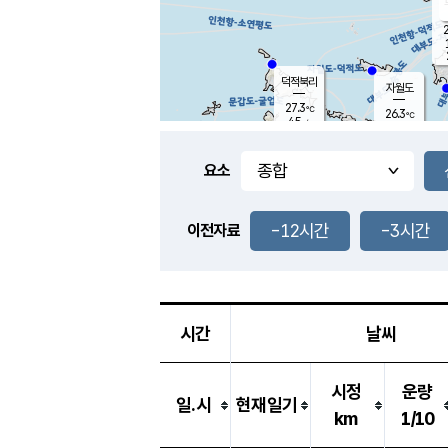
2
덕적북리
자월도
27.3
℃
26.3
℃
4.5
m/s
1.7
m/s
-
mm
3.5
mm
요소
풍도
26.3
덕적지도
1.7
m/
0.5
-12시간
-3시간
m
이전자료
25.3
℃
대
5.3
m/s
-
mm
27.7
6.8
m
-
mm
시간
날씨
시정
운량
일.시
현재일기
km
1/10