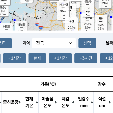
-
-
mm
무의도
mm
mm
분당구
2.1
-
2.0
m/s
m/s
mm
수리산길
-
-
mm
mm
5.6
의왕
-
℃
℃
1.0
30.6
m/s
-
m/s
℃
2.0
-
-
mm
-
℃
mm
m/s
기흥구갈
-
-
m/s
mm
용인
-
수원
mm
28.7
℃
대부도
28.9
℃
영흥도
1.5
29.4
m/s
℃
1.3
m/s
-
mm
1.7
24.2
m/s
-
℃
mm
27.0
℃
-
오산
0.6
mm
m/s
3.1
m/s
14.5
mm
11.5
mm
향남
27.0
℃
지역
날짜
1.1
m/s
28.2
-
℃
운평
mm
송탄
0.6
℃
m/s
-
s
mm
24.9
보
℃
27.2
-1시간
현재
+1시간
+3시간
+1
m
℃
2.1
m/s
산
0.2
m/s
27.0
23.
mm
-
mm
0.3
℃
1.0
/s
기온(℃)
강수
현재
이슬점
체감
일강수
적설
중하운량
기온
온도
온도
mm
cm