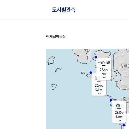
도시별관측
현재날씨
육상
홈
교동도(음)
27.4
℃
-
m/s
-
mm
볼음도
대연평
26.4
℃
0.7
m/s
27.9
℃
-
mm
1.2
m/s
-
mm
장봉도
28.0
℃
3.6
m/s
-
mm