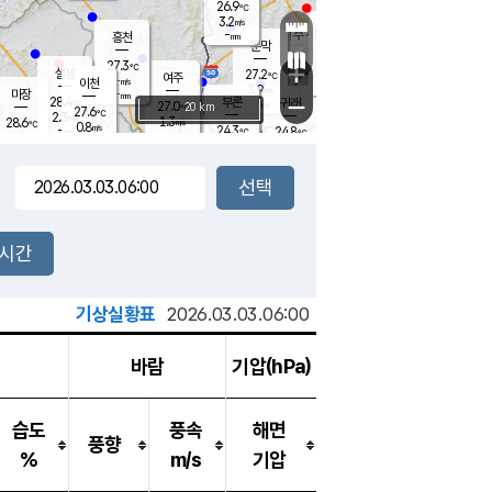
26.9
℃
강림
3.2
m/s
원주
-
흥천
mm
23.9
℃
문막
0.6
m/s
28.4
℃
27.3
-
℃
mm
+
5.2
설봉
m/s
27.2
℃
여주
-
m/s
이천
-
mm
3.9
m/s
-
마장
mm
신림
28.4
부론
-
귀래
−
℃
mm
27.0
20 km
℃
27.6
℃
2.3
m/s
1.3
28.6
m/s
℃
24.7
0.8
m/s
℃
-
24.3
24.8
mm
℃
-
℃
mm
2.3
m/s
-
1.3
mm
m/s
0.6
0.3
m/s
m/s
-
mm
-
백운
mm
7.5
-
mm
mm
백암
장호원
25.2
℃
2.8
m/s
23.9
℃
26.5
엄정
℃
0.5
mm
0.2
m/s
2.0
m/s
노은
9.0
mm
1.5
26.6
mm
℃
개
2시간
4.7
m/s
25.2
℃
15.5
mm
4
2.6
℃
m/s
13.5
m/s
mm
mm
기상실황표
2026.03.03.06:00
바람
기압(hPa)
습도
풍속
해면
풍향
%
m/s
기압