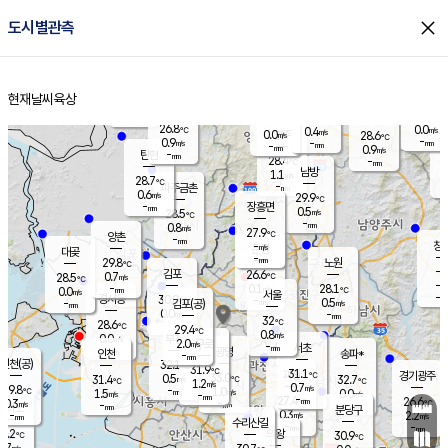
close
도시별관측
장남
판문점
27.1
℃
1.3
m/s
화현
25.5
동두천
℃
남면
-
현재날씨
육상
mm
파주
0.6
홈
m/s
포천
26.0
-
27.7
℃
mm
℃
27.4
℃
26.8
0.0
0.4
m/s
℃
m/s
0.0
양주
28.6
m/s
가
℃
-
0.9
-
mm
m/s
mm
-
mm
0.9
m/s
-
탄현
mm
28.4
-
2
℃
mm
남방
1.1
m/s
0
28.7
℃
-
파주금촌
mm
0.6
m/s
29.9
℃
-
장흥면
mm
0.5
m/s
28.5
℃
-
mm
0.8
m/s
27.9
℃
양촌
-
mm
창
-
m/s
은평
대곶
-
mm
29.8
노원
℃
-
김포
26.6
0.7
℃
28.5
m/s
℃
-
m/
-
0.1
28.1
m/s
mm
0.0
℃
m/s
서울
-
경서동
30.0
m
-
0.5
℃
mm
-
김포(공)
m/s
mm
0.0
-
m/s
mm
32
℃
28.6
-
℃
mm
29.4
℃
0.8
m/s
0.0
부천
m/s
2.0
구로
m/s
-
서초
mm
-
광명
mm
인천
송파*
-
mm
인천(공)
32.1
℃
31.9
℃
31.1
과천
경기광주
℃
33.0
0.5
31.4
32.7
m/s
℃
℃
℃
1.2
m/s
0.7
m/s
29.8
-
1.0
℃
mm
1.5
m/s
0.0
m/s
-
m/s
mm
-
27.4
26.6
mm
0.3
-
℃
℃
m/s
-
-
mm
무의도
mm
mm
분당구
0.3
-
2.2
m/s
m/s
mm
수리산길
-
-
mm
mm
9.2
의왕
30.9
℃
℃
0.7
m/s