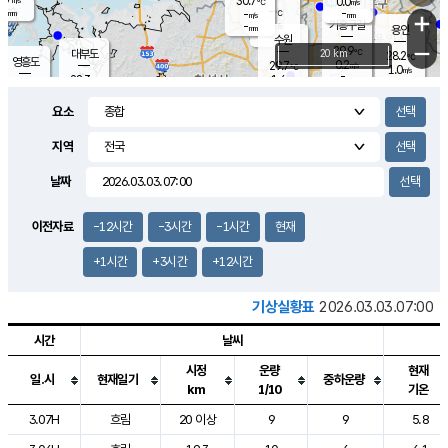
30.7
0.0
m/s
℃
-
-
-
mm
-
℃
mm
+
m/s
기흥구갈
-
-
m/s
mm
용인
-
수원
mm
−
29.9
℃
대부도
20 km
28.2
℃
영흥도
0.2
29.7
m/s
℃
1.0
m/s
-
mm
1.4
28.3
m/s
-
℃
mm
30.1
℃
-
오산
1.7
mm
m/s
1.6
m/s
-
mm
요소
-
mm
향남
26.8
℃
0.0
m/s
30.9
-
지역
℃
운평
mm
송탄
0.0
℃
m/s
-
s
mm
27.3
보
℃
날짜
31.1
℃
0.2
m/s
산
0.1
m/s
-
24.
mm
-
mm
0.0
℃
이전자료
-12시간
-3시간
-1시간
현재
-
m
/s
+1시간
+3시간
+12시간
기상실황표
2026.03.03.07:00
시간
날씨
시정
운량
현재
일.시
현재일기
중하운량
km
1/10
기온
도시별 기상실황표로 지점, 날씨, 기온, 강수, 바람, 기압등을 안내한 표입
3.07H
흐림
20 이상
9
9
5.8