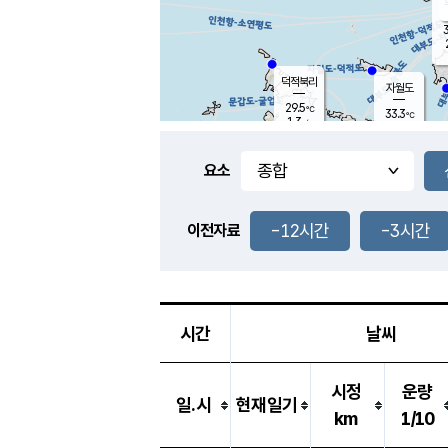
3
덕적북리
자월도
29.5
℃
33.3
℃
1.3
m/s
2.0
m/s
-
mm
-
mm
요소
풍도
29.6
덕적지도
3.1
m/
-
-12시간
-3시간
mm
이전자료
29.3
℃
대
3.1
m/s
-
mm
29.4
2.8
m
-
mm
시간
날씨
시정
운량
일.시
현재일기
km
1/10