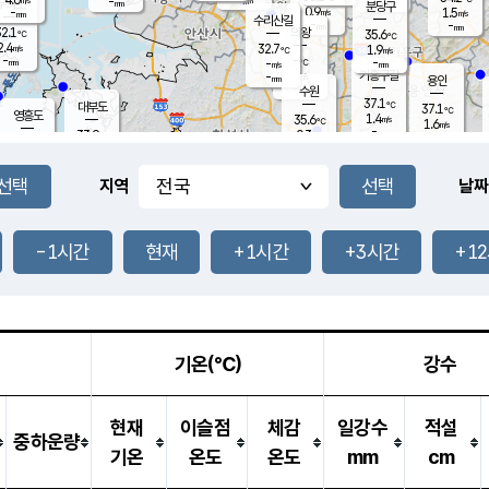
-
-
mm
무의도
mm
mm
분당구
0.9
-
1.5
m/s
m/s
mm
수리산길
-
-
mm
mm
2.1
의왕
35.6
℃
℃
2.4
32.7
m/s
1.9
m/s
℃
-
-
-
mm
-
℃
mm
m/s
기흥구갈
-
-
m/s
mm
용인
-
수원
mm
37.1
℃
대부도
37.1
℃
영흥도
1.4
35.6
m/s
℃
1.6
m/s
-
mm
0.3
33.9
m/s
-
℃
mm
33.3
℃
-
오산
2.6
mm
m/s
3.8
m/s
-
mm
-
mm
향남
34.6
℃
지역
날짜
1.2
m/s
36.3
-
℃
운평
mm
송탄
1.6
℃
m/s
-
s
mm
35.1
보
℃
36.9
-1시간
현재
+1시간
+3시간
+1
℃
1.9
m/s
산
1.6
m/s
-
33.
mm
-
mm
1.2
℃
-
m
/s
기온(℃)
강수
현재
이슬점
체감
일강수
적설
중하운량
기온
온도
온도
mm
cm