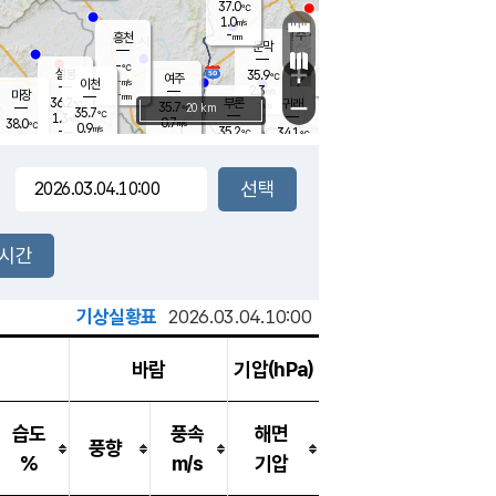
37.0
℃
강림
1.0
m/s
원주
-
흥천
mm
34.7
℃
문막
0.7
m/s
35.2
℃
-
-
℃
mm
+
1.6
설봉
m/s
35.9
℃
여주
-
m/s
이천
-
mm
2.3
m/s
-
마장
mm
신림
36.2
부론
-
귀래
−
℃
mm
35.7
20 km
℃
35.7
℃
1.3
m/s
0.7
38.0
m/s
℃
35.2
0.9
m/s
℃
-
35.2
34.1
mm
℃
-
℃
mm
1.1
m/s
-
1.7
mm
m/s
0.7
1.7
m/s
m/s
-
mm
-
백운
mm
-
-
mm
mm
백암
장호원
34.8
℃
1.8
m/s
34.3
℃
35.3
엄정
℃
-
mm
2.2
m/s
1.6
m/s
노은
-
mm
-
36.7
mm
℃
개
2시간
1.6
m/s
35.5
℃
-
mm
7
1.3
℃
m/s
-
m/s
mm
m
기상실황표
2026.03.04.10:00
바람
기압(hPa)
습도
풍속
해면
풍향
%
m/s
기압