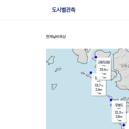
도시별관측
현재날씨
육상
홈
교동도(음)
33.4
℃
-
m/s
-
mm
볼음도
대연평
33.7
℃
2.6
m/s
33.5
℃
-
mm
2.1
m/s
-
mm
장봉도
31.3
℃
2.8
m/s
-
mm