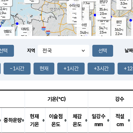
-
-
mm
무의도
mm
mm
분당구
2.3
-
3.0
m/s
m/s
mm
수리산길
-
-
mm
mm
2.4
의왕
35.4
℃
℃
1.9
-
m/s
2.5
m/s
℃
-
-
-
mm
-
℃
mm
m/s
기흥구갈
-
-
m/s
mm
용인
-
수원
mm
34.7
℃
대부도
36.0
℃
영흥도
2.5
34.8
m/s
℃
2.2
m/s
-
mm
3.4
35.0
m/s
-
℃
mm
33.6
℃
-
오산
3.4
mm
m/s
1.1
m/s
-
mm
-
mm
향남
34.9
℃
지역
날짜
3.0
m/s
35.2
-
℃
운평
mm
송탄
-
℃
m/s
-
s
mm
34.1
보
℃
34.9
-1시간
현재
+1시간
+3시간
+1
℃
3.2
m/s
산
2.4
m/s
-
33.
mm
-
mm
1.7
℃
-
m
/s
기온(℃)
강수
현재
이슬점
체감
일강수
적설
중하운량
기온
온도
온도
mm
cm