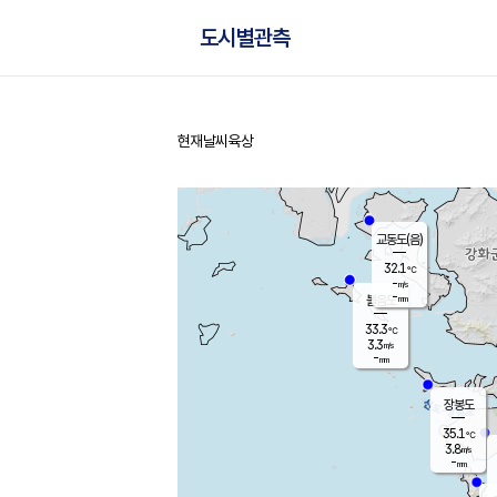
도시별관측
현재날씨
육상
홈
교동도(음)
32.1
℃
-
m/s
-
mm
볼음도
대연평
33.3
℃
3.3
m/s
33.6
℃
-
mm
1.5
m/s
-
mm
장봉도
35.1
℃
3.8
m/s
-
mm