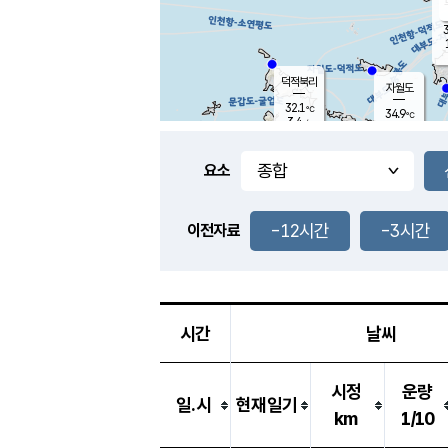
3
덕적북리
자월도
32.1
℃
34.9
℃
3.4
m/s
1.1
m/s
-
mm
-
mm
요소
풍도
31.8
덕적지도
1.7
m/
-
-12시간
-3시간
mm
이전자료
31.0
℃
대
1.9
m/s
-
mm
32.8
3.7
m
-
mm
시간
날씨
시정
운량
일.시
현재일기
km
1/10