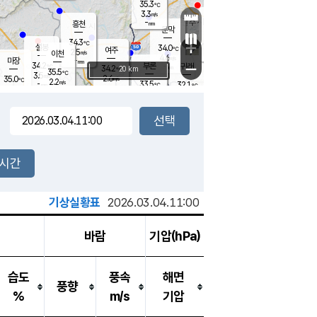
35.3
℃
강림
3.3
m/s
원주
-
흥천
mm
31.5
℃
문막
2.4
m/s
35.7
℃
34.3
-
℃
mm
+
3.3
설봉
m/s
34.0
℃
여주
2.5
m/s
이천
-
mm
4.6
m/s
-
마장
mm
신림
34.2
부론
-
귀래
−
℃
mm
34.2
20 km
℃
35.5
℃
3.5
m/s
2.6
35.0
m/s
℃
33.8
2.2
m/s
℃
-
33.5
32.1
mm
℃
-
℃
mm
2.8
m/s
-
2.4
mm
m/s
3.9
3.6
m/s
m/s
-
mm
-
백운
mm
-
-
mm
mm
백암
장호원
34.5
℃
2.1
m/s
35.2
℃
33.2
엄정
℃
-
mm
1.5
m/s
2.8
m/s
노은
-
mm
-
33.7
mm
℃
개
2시간
2.9
m/s
34.2
℃
-
mm
3
2.1
℃
m/s
-
m/s
mm
m
기상실황표
2026.03.04.11:00
바람
기압(hPa)
습도
풍속
해면
풍향
%
m/s
기압