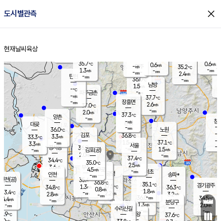
close
도시별관측
장남
판문점
36.2
℃
1.6
m/s
화현
37.3
동두천
℃
남면
-
현재날씨
육상
mm
파주
1.6
홈
m/s
포천
38.2
-
34.6
℃
mm
℃
36.1
℃
35.7
0.6
0.6
m/s
℃
m/s
-
양주
35.2
m/s
가
℃
-
1.3
-
mm
m/s
mm
-
mm
2.4
m/s
-
탄현
mm
36.0
-
3
℃
mm
남방
1.5
m/s
2
-
℃
-
파주금촌
mm
-
m/s
37.7
℃
-
장흥면
mm
2.6
m/s
37.0
℃
-
mm
2.0
m/s
37.3
℃
양촌
-
mm
창
-
m/s
은평
대곶
-
mm
36.0
노원
℃
-
김포
36.8
3.3
℃
33.3
m/s
℃
-
m/
-
1.5
37.1
m/s
mm
3.3
℃
m/s
서울
-
경서동
36.9
m
-
1.5
℃
mm
-
김포(공)
m/s
mm
2.0
-
m/s
mm
37.4
℃
34.4
-
℃
mm
35.0
℃
2.5
m/s
3.6
부천
m/s
4.5
구로
m/s
-
서초
mm
-
광명
mm
인천
송파*
-
mm
인천(공)
35.4
℃
36.8
℃
35.1
과천
경기광주
℃
37.5
1.3
34.8
36.3
m/s
℃
℃
℃
0.8
m/s
1.8
m/s
33.4
-
2.2
℃
mm
2.8
m/s
3.2
m/s
-
m/s
mm
-
36.0
34.5
mm
4.4
-
℃
℃
m/s
-
-
mm
무의도
mm
mm
분당구
1.3
-
2.0
m/s
m/s
mm
수리산길
-
-
mm
mm
1.9
의왕
37.6
℃
℃
3.0
m/s