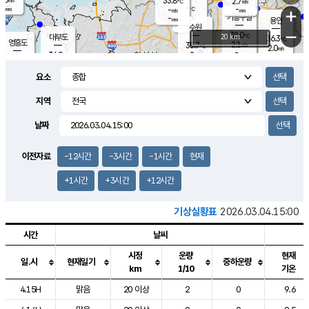
33.8
2.7
m/s
℃
-
-
-
mm
-
℃
mm
+
m/s
기흥구갈
-
-
m/s
mm
용인
-
수원
mm
−
38.0
℃
대부도
20 km
36.3
℃
영흥도
2.1
35.7
m/s
℃
2.0
m/s
-
mm
2
34.0
m/s
-
℃
mm
32.9
℃
-
오산
3.5
mm
m/s
3.4
m/s
-
mm
요소
-
mm
향남
34.7
℃
1.6
m/s
36.9
-
지역
℃
운평
mm
송탄
1.3
℃
m/s
-
s
mm
35.1
보
℃
날짜
36.6
℃
2.1
m/s
산
1.7
m/s
-
33.
mm
-
mm
0.5
℃
이전자료
-12시간
-3시간
-1시간
현재
-
m
/s
+1시간
+3시간
+12시간
기상실황표
2026.03.04.15:00
시간
날씨
시정
운량
현재
일.시
현재일기
중하운량
km
1/10
기온
도시별 기상실황표로 지점, 날씨, 기온, 강수, 바람, 기압등을 안내한 표입
4.15H
맑음
20 이상
2
0
9.6