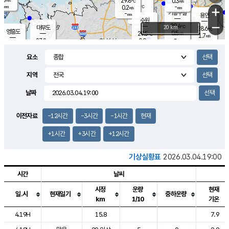
29.8
0.3
m/s
℃
-
-
-
mm
0.2
℃
mm
+
m/s
기흥구갈
-
-
m/s
mm
용인
-
수원
mm
−
29.4
℃
대부도
20 km
28.6
℃
영흥도
0.5
29.5
m/s
℃
1.7
m/s
-
mm
0.9
27.8
m/s
-
℃
mm
28.6
℃
-
오산
1.7
mm
m/s
2.2
m/s
-
mm
요소
-
mm
향남
29.4
℃
1.4
m/s
31.1
-
지역
℃
운평
mm
송탄
0.3
℃
m/s
-
s
mm
27.4
보
℃
날짜
31.6
℃
0.8
m/s
산
0.7
m/s
-
25.
mm
-
mm
0.0
℃
이전자료
-12시간
-3시간
-1시간
현재
-
m
/s
+1시간
+3시간
+12시간
기상실황표
2026.03.04.19:00
시간
날씨
시정
운량
현재
일.시
현재일기
중하운량
km
1/10
기온
도시별 기상실황표로 지점, 날씨, 기온, 강수, 바람, 기압등을 안내한 표입
4.19H
15.8
7.9