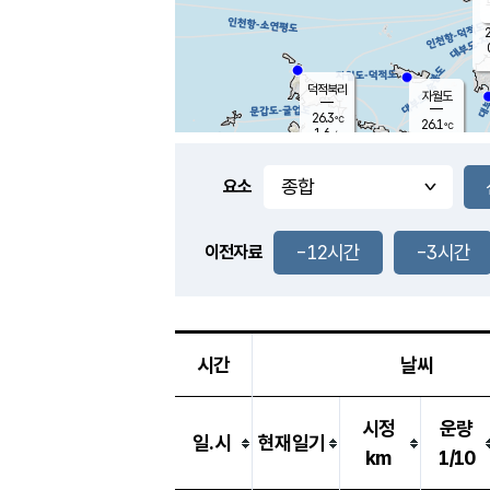
2
덕적북리
자월도
26.3
℃
26.1
℃
1.6
m/s
0.0
m/s
-
mm
-
mm
요소
풍도
26.8
덕적지도
0.7
m/
-
-12시간
-3시간
mm
이전자료
25.8
℃
대
1.6
m/s
-
mm
26.1
1.0
m
-
mm
시간
날씨
시정
운량
일.시
현재일기
km
1/10