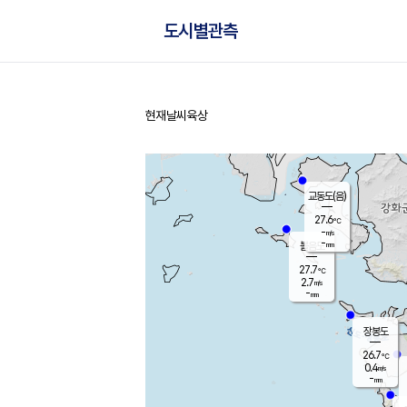
도시별관측
현재날씨
육상
홈
교동도(음)
27.6
℃
-
m/s
-
mm
볼음도
대연평
27.7
℃
2.7
m/s
28.1
℃
-
mm
1.1
m/s
-
mm
장봉도
26.7
℃
0.4
m/s
-
mm