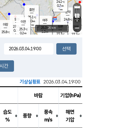
24.1
℃
강림
0.7
m/s
원주
-
흥천
mm
22.2
℃
문막
0.6
m/s
26.4
℃
25.1
-
℃
mm
+
0.6
설봉
m/s
24.8
℃
여주
0.0
m/s
이천
-
mm
1.7
m/s
-
마장
mm
신림
27.0
부론
-
귀래
−
℃
mm
25.3
20 km
℃
25.3
℃
0.3
m/s
1.3
25.8
m/s
℃
21.9
0.2
m/s
℃
-
23.3
23.2
mm
℃
-
℃
mm
0.0
m/s
-
0.2
mm
m/s
0.0
0.0
m/s
m/s
-
mm
-
백운
mm
-
-
mm
mm
백암
장호원
22.3
℃
0.1
m/s
22.7
℃
24.9
엄정
℃
-
mm
0.0
m/s
1.4
m/s
노은
-
mm
-
23.7
mm
℃
개
2시간
0.1
m/s
23.3
℃
-
mm
0
0.0
℃
m/s
-
m/s
mm
m
기상실황표
2026.03.04.19:00
바람
기압(hPa)
습도
풍속
해면
풍향
%
m/s
기압