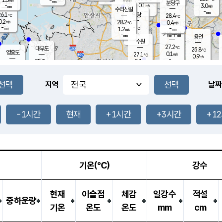
-
-
mm
무의도
mm
mm
분당구
0.1
-
3.0
m/s
m/s
mm
수리산길
-
-
mm
mm
6.1
의왕
28.4
℃
℃
0.2
28.2
m/s
0.4
m/s
℃
-
-
-
mm
1.2
℃
mm
m/s
기흥구갈
-
-
m/s
mm
용인
-
수원
mm
27.2
℃
대부도
25.8
℃
영흥도
0.1
27.1
m/s
℃
0.9
m/s
-
mm
0.3
25.3
m/s
-
℃
mm
27.4
℃
-
오산
1.1
mm
m/s
1.9
m/s
-
mm
-
mm
향남
24.5
℃
지역
날짜
0.0
m/s
28.8
-
℃
운평
mm
송탄
0.4
℃
m/s
-
s
mm
26.4
보
℃
28.0
-1시간
현재
+1시간
+3시간
+1
℃
1.6
m/s
산
0.4
m/s
-
22.
mm
-
mm
0.0
℃
-
m
/s
기온(℃)
강수
현재
이슬점
체감
일강수
적설
중하운량
기온
온도
온도
mm
cm