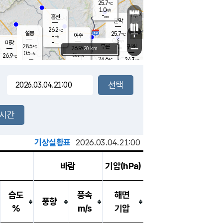
25.7
℃
강림
1.0
m/s
-
흥천
mm
23.8
℃
문막
0.0
m/s
26.2
-
℃
mm
+
설봉
25.7
℃
여주
-
m/s
0.6
m/s
-
마장
mm
신림
28.5
부론
-
귀래
−
℃
mm
26.9
20 km
℃
0.5
m/s
0.5
26.9
m/s
℃
23.2
℃
-
24.6
24.3
mm
℃
-
℃
mm
0.3
m/s
0.2
m/s
0.0
0.1
m/s
m/s
-
mm
-
백운
mm
-
-
mm
mm
백암
장호원
23.6
℃
0.1
m/s
23.9
℃
26.0
엄정
℃
-
mm
0.0
m/s
1.0
m/s
노은
-
mm
-
25.0
mm
℃
개
2시간
0.1
m/s
24.5
℃
-
mm
0.0
℃
m/s
-
/s
mm
m
기상실황표
2026.03.04.21:00
바람
기압(hPa)
습도
풍속
해면
풍향
%
m/s
기압