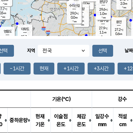
-
mm
무의도
mm
분당구
0.0
-
2.0
m/s
m/s
mm
수리산길
-
-
mm
mm
7.7
의왕
29.6
℃
℃
0.5
29.0
m/s
1.0
m/s
℃
-
-
-
mm
0.0
℃
mm
m/s
기흥구갈
-
-
m/s
mm
용인
-
mm
27.9
℃
대부도
27.2
℃
영흥도
1.1
m/s
0.6
m/s
-
mm
25.7
-
℃
mm
27.5
℃
오산
0.2
m/s
1.3
m/s
-
mm
-
mm
향남
25.6
℃
지역
날짜
0.0
m/s
-
-
℃
운평
mm
송탄
-
℃
m/s
-
s
mm
26.4
보
℃
28.9
-1시간
현재
+1시간
+3시간
+1
℃
0.3
m/s
산
1.4
m/s
-
-
mm
-
mm
-
m
℃
-
m
/s
기온(℃)
강수
량
현재
이슬점
체감
일강수
적설
중하운량
0
기온
온도
온도
mm
cm