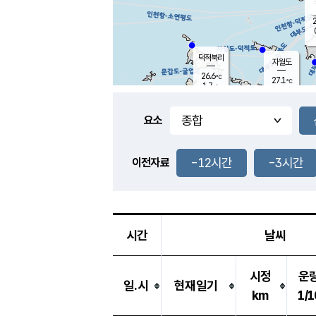
2
덕적북리
자월도
26.6
℃
27.1
℃
1.7
m/s
1.4
m/s
-
mm
-
mm
요소
풍도
27.9
덕적지도
0.3
m/
-
-12시간
-3시간
mm
이전자료
26.4
℃
대
0.6
m/s
-
mm
25.4
0.1
m
-
mm
시간
날씨
시정
운
일.시
현재일기
km
1/1