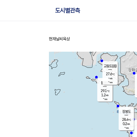
도시별관측
현재날씨
육상
홈
교동도(음)
27.6
℃
-
m/s
-
mm
볼음도
대연평
29.1
℃
1.2
m/s
27.4
℃
-
mm
0.7
m/s
-
mm
장봉도
28.4
℃
0.2
m/s
-
mm