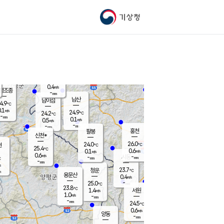
기상청
신남
22.8
℃
0.0
m/s
가평북면
-
mm
23.7
℃
0.4
m/s
평조종
-
mm
화촌
남산
남이섬
4.9
℃
.1
m/s
25.5
24.9
℃
24.2
℃
℃
-
mm
1.3
0.1
m/s
0.5
m/s
m/s
-
-
mm
-
mm
mm
홍천
팔봉
신천*
26.0
24.0
현
℃
℃
25.4
℃
0.6
0.1
m/s
m/s
0.6
m/s
-
시동
-
mm
mm
℃
-
mm
s
23.7
청운
℃
m
용문산
0.4
m/s
-
25.0
mm
℃
23.8
℃
1.4
서원
횡성
m/s
1.0
m/s
-
안흥
mm
-
mm
24.5
25.5
℃
℃
23.9
0.6
0.9
℃
m/s
m/s
양동
-
-
2.4
m/s
mm
mm
-
mm