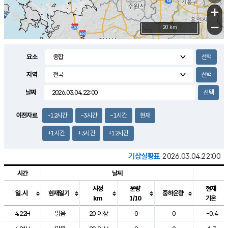
+
−
20 km
요소
지역
날짜
이전자료
-12시간
-3시간
-1시간
현재
+1시간
+3시간
+12시간
기상실황표
2026.03.04.22:00
시간
날씨
시정
운량
현재
일.시
현재일기
중하운량
km
1/10
기온
도시별 기상실황표로 지점, 날씨, 기온, 강수, 바람, 기압등을 안내한 표입
4.22H
맑음
20 이상
0
0
-0.4