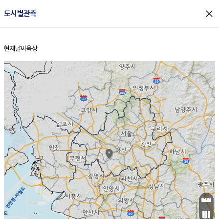
close
도시별관측
현재날씨
육상
홈