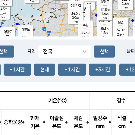
-
-
mm
무의도
mm
mm
분당구
1.2
-
1.8
m/s
m/s
mm
수리산길
-
-
mm
mm
4.3
의왕
34.8
℃
℃
1.8
34.6
m/s
1.6
m/s
℃
-
-
-
mm
0.9
℃
mm
m/s
기흥구갈
-
-
m/s
mm
용인
-
수원
mm
35.1
℃
대부도
34.0
℃
영흥도
1.7
33.6
m/s
℃
2.2
m/s
-
mm
1.5
33.2
m/s
-
℃
mm
32.0
℃
-
오산
2.2
mm
m/s
1.7
m/s
-
mm
-
mm
향남
33.9
℃
지역
날짜
1.6
m/s
33.6
-
℃
운평
mm
송탄
1.5
℃
m/s
-
s
mm
33.0
보
℃
34.4
-1시간
현재
+1시간
+3시간
+1
℃
2.7
m/s
산
1.9
m/s
-
32.
mm
-
mm
0.8
℃
-
m
/s
기온(℃)
강수
현재
이슬점
체감
일강수
적설
중하운량
기온
온도
온도
mm
cm