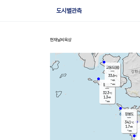
도시별관측
현재날씨
육상
홈
교동도(음)
33.6
℃
-
m/s
-
mm
볼음도
대연평
32.3
℃
1.3
m/s
32.6
℃
-
mm
1.3
m/s
-
mm
장봉도
34.1
℃
1.7
m/s
-
mm