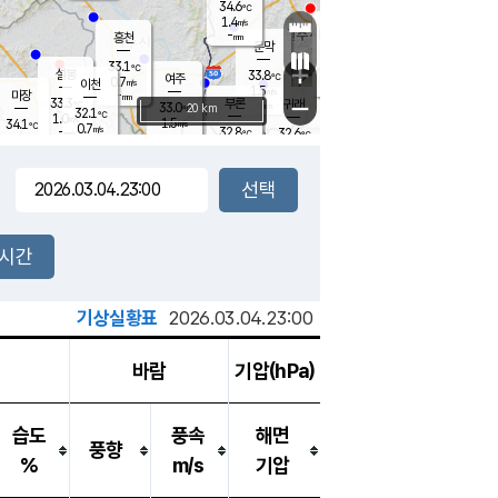
34.6
℃
강림
1.4
m/s
원주
-
흥천
mm
32.0
℃
문막
1.1
m/s
32.5
℃
33.1
-
℃
mm
+
2
설봉
m/s
33.8
℃
여주
0.7
m/s
이천
-
mm
1.5
m/s
-
마장
mm
신림
33.3
부론
-
귀래
−
℃
mm
33.0
20 km
℃
32.1
℃
1.0
m/s
1.5
34.1
m/s
℃
32.5
0.7
m/s
℃
-
32.8
32.6
mm
℃
-
℃
mm
1.3
m/s
-
1.0
mm
m/s
0.0
1.0
m/s
m/s
-
mm
-
백운
mm
-
-
mm
mm
백암
장호원
32.9
℃
1.9
m/s
32.7
℃
33.4
엄정
℃
-
mm
1.9
m/s
1.6
m/s
노은
-
mm
-
33.5
mm
℃
개
2시간
1.5
m/s
33.7
℃
-
mm
2
1.3
℃
m/s
-
m/s
mm
m
기상실황표
2026.03.04.23:00
바람
기압(hPa)
습도
풍속
해면
풍향
%
m/s
기압