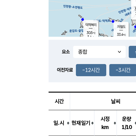
3
덕적북리
자월도
30.5
℃
33.4
℃
3.4
m/s
1.1
m/s
-
mm
-
mm
요소
풍도
30.0
덕적지도
1.6
m/
-
-12시간
-3시간
mm
이전자료
30.2
℃
대
2.5
m/s
-
mm
32.4
2.8
m
-
mm
시간
날씨
시정
운량
일.시
현재일기
km
1/10