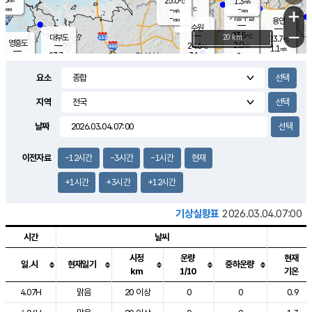
25.0
1.3
m/s
℃
-
-
-
mm
-
℃
mm
+
m/s
기흥구갈
-
-
m/s
mm
용인
-
수원
mm
−
23.5
℃
대부도
20 km
23.7
℃
영흥도
2.0
24.6
m/s
℃
1.1
m/s
-
mm
3.1
23.7
m/s
-
℃
mm
25.9
℃
-
오산
2.5
mm
m/s
7.5
m/s
-
mm
요소
-
mm
향남
24.2
℃
2.1
m/s
24.9
-
지역
℃
운평
mm
송탄
-
℃
m/s
-
s
mm
23.2
보
℃
날짜
24.1
℃
1.8
m/s
산
0.0
m/s
-
20.
mm
-
mm
0.7
℃
이전자료
-12시간
-3시간
-1시간
현재
-
m
/s
+1시간
+3시간
+12시간
기상실황표
2026.03.04.07:00
시간
날씨
시정
운량
현재
일.시
현재일기
중하운량
km
1/10
기온
도시별 기상실황표로 지점, 날씨, 기온, 강수, 바람, 기압등을 안내한 표입
4.07H
맑음
20 이상
0
0
0.9