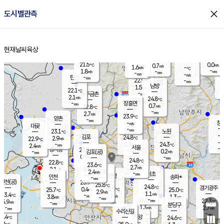
close
도시별관측
장남
판문점
22.3
℃
1.0
m/s
화현
22.5
동두천
℃
남면
-
현재날씨
육상
mm
파주
2.6
홈
m/s
포천
20.4
-
22
℃
mm
℃
22.7
℃
21.5
0.0
0.7
m/s
℃
m/s
1.6
양주
-
m/s
가
℃
-
1.8
-
mm
m/s
mm
-
mm
-
m/s
-
탄현
mm
22.9
-
2
℃
mm
남방
1.5
m/s
1
22.1
℃
-
파주금촌
mm
2.1
m/s
24.8
℃
-
장흥면
mm
0.7
m/s
22.8
℃
-
mm
2.7
m/s
23.9
℃
양촌
-
mm
창
-
m/s
은평
대곶
-
mm
23.1
노원
℃
-
김포
24.8
2.9
℃
22.9
m/s
℃
-
m/
-
2.3
24.3
m/s
mm
2.4
℃
m/s
서울
-
경서동
23.3
m
-
0.2
℃
mm
-
김포(공)
m/s
mm
0.9
-
m/s
mm
24.8
℃
22.8
-
℃
mm
23.6
℃
2.7
m/s
2.1
부천
m/s
2.4
구로
m/s
-
서초
mm
-
광명
mm
인천
송파*
-
mm
인천(공)
25.9
℃
25.8
℃
24.8
과천
경기광주
℃
25.9
0.4
25.7
25.0
m/s
℃
℃
℃
2.9
m/s
1.1
m/s
23.4
-
2.1
℃
mm
3.8
m/s
1.3
m/s
-
m/s
mm
-
24.0
22.3
mm
5.9
-
℃
℃
m/s
-
-
mm
무의도
mm
mm
분당구
1.3
-
2.7
m/s
m/s
mm
수리산길
-
-
mm
mm
3.4
의왕
24.6
℃
℃
2.6
m/s