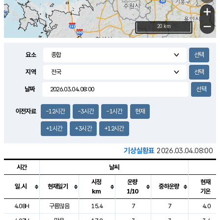
+
−
20 km
요소
지역
날짜
이전자료
-12시간
-3시간
-1시간
현재
+1시간
+3시간
+12시간
기상실황표
2026.03.04.08:00
시간
날씨
시정
운량
현재
일.시
현재일기
중하운량
km
1/10
기온
도시별 기상실황표로 지점, 날씨, 기온, 강수, 바람, 기압등을 안내한 표입
4.08H
구름많음
15.4
7
7
4.0