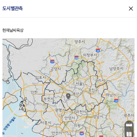
close
도시별관측
현재날씨
육상
홈