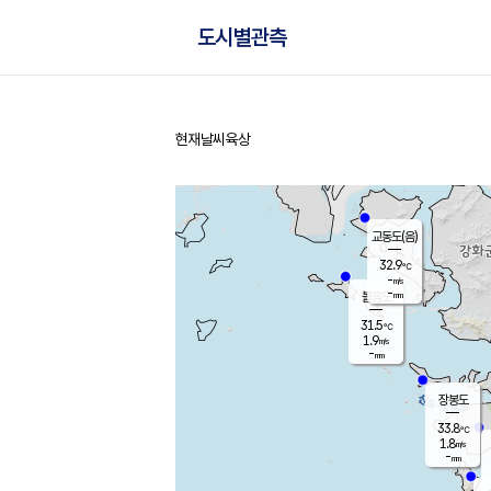
도시별관측
현재날씨
육상
홈
교동도(음)
32.9
℃
-
m/s
-
mm
볼음도
대연평
31.5
℃
1.9
m/s
30.9
℃
-
mm
2.8
m/s
-
mm
장봉도
33.8
℃
1.8
m/s
-
mm