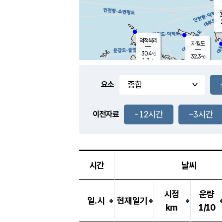
3
덕적북리
자월도
30.4
℃
32.3
℃
1.2
m/s
1.0
m/s
-
mm
-
mm
요소
풍도
30.1
덕적지도
1.2
m/
-
-12시간
-3시간
mm
이전자료
28.6
℃
대
2.5
m/s
-
mm
30.4
0.8
m
-
mm
시간
날씨
시정
운량
일.시
현재일기
km
1/10