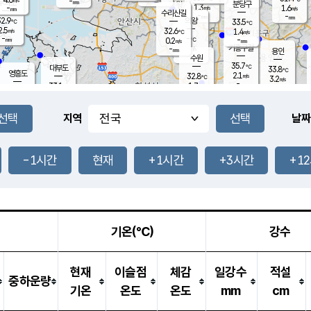
-
-
mm
무의도
mm
mm
분당구
1.3
-
1.6
m/s
m/s
mm
수리산길
-
-
mm
mm
2.9
의왕
33.5
℃
℃
2.5
32.6
m/s
1.4
m/s
℃
-
-
-
mm
0.2
℃
mm
m/s
기흥구갈
-
-
m/s
mm
용인
-
수원
mm
35.7
℃
대부도
33.8
℃
영흥도
2.1
32.8
m/s
℃
3.2
m/s
-
mm
1.7
33.1
m/s
-
℃
mm
31.5
℃
-
오산
2.3
mm
m/s
2.2
m/s
-
mm
-
mm
향남
32.8
℃
지역
날짜
1.9
m/s
33.9
-
℃
운평
mm
송탄
1.2
℃
m/s
-
s
mm
32.6
보
℃
33.4
-1시간
현재
+1시간
+3시간
+1
℃
2.9
m/s
산
2.0
m/s
-
32.
mm
-
mm
1.2
℃
-
m
/s
기온(℃)
강수
현재
이슬점
체감
일강수
적설
중하운량
기온
온도
온도
mm
cm