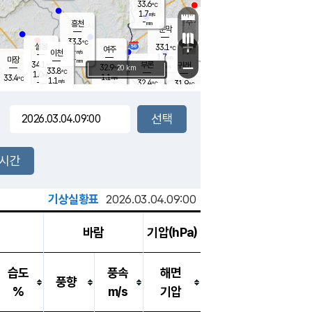
33.6
℃
강림
1.7
m/s
원주
-
흥천
mm
33.2
℃
문막
0.8
m/s
34.1
℃
33.3
-
℃
mm
+
1.8
설봉
m/s
33.1
℃
여주
-
m/s
이천
-
mm
1.7
m/s
-
마장
mm
신림
34.1
부론
-
귀래
−
℃
mm
32.9
20 km
℃
33.8
℃
1.0
m/s
1.1
33.4
m/s
℃
32.3
1.1
m/s
℃
-
32.4
31.9
mm
℃
-
℃
mm
1.8
m/s
-
2.2
mm
m/s
0.6
0.5
m/s
m/s
-
mm
-
백운
mm
-
-
mm
mm
백암
장호원
31.9
℃
2.5
m/s
33.0
℃
33.6
엄정
℃
-
mm
2.2
m/s
1.7
m/s
노은
-
mm
-
33.1
mm
℃
개
2시간
2.4
m/s
32.0
℃
-
mm
4
1.8
℃
m/s
-
m/s
mm
m
기상실황표
2026.03.04.09:00
바람
기압(hPa)
습도
풍속
해면
풍향
%
m/s
기압