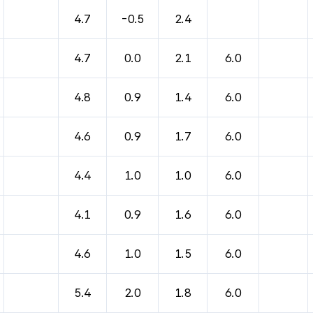
4.7
-0.5
2.4
4.7
0.0
2.1
6.0
4.8
0.9
1.4
6.0
4.6
0.9
1.7
6.0
4.4
1.0
1.0
6.0
4.1
0.9
1.6
6.0
4.6
1.0
1.5
6.0
5.4
2.0
1.8
6.0