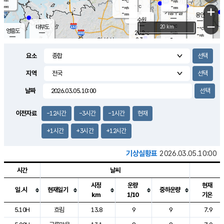
-
-
m/s
℃
-
-
-
mm
-
℃
mm
+
m/s
기흥구갈
-
-
m/s
mm
용인
-
수원
mm
−
-
℃
대부도
20 km
-
℃
영흥도
-
26.2
m/s
℃
-
m/s
-
mm
2.3
-
m/s
-
℃
mm
-
℃
-
오산
-
mm
m/s
-
m/s
-
mm
요소
-
mm
향남
-
℃
-
m/s
-
-
지역
℃
운평
mm
송탄
-
m/s
-
mm
-
보
℃
날짜
-
℃
-
m/s
산
-
m/s
-
-
mm
-
mm
-
m
이전자료
-12시간
-3시간
-1시간
현재
-
m
+1시간
+3시간
+12시간
기상실황표
2026.03.05.10:00
시간
날씨
시정
운량
현재
일.시
현재일기
중하운량
km
1/10
기온
도시별 기상실황표로 지점, 날씨, 기온, 강수, 바람, 기압등을 안내한 표입
5.10H
흐림
13.8
9
9
7.9