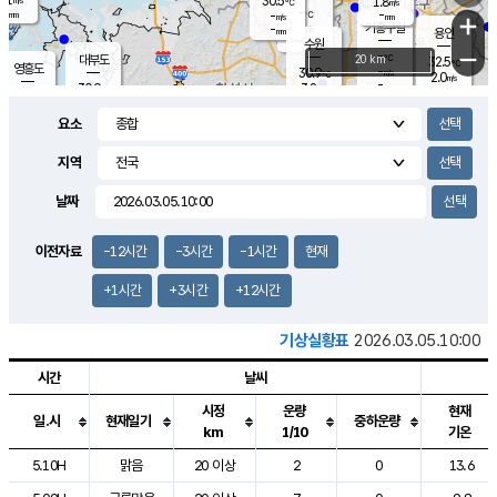
30.5
1.8
m/s
℃
-
-
-
mm
-
℃
mm
+
m/s
기흥구갈
-
-
m/s
mm
용인
-
수원
mm
−
-
℃
대부도
20 km
32.5
℃
영흥도
-
30.9
m/s
℃
2.0
m/s
-
mm
3.8
30.9
m/s
-
℃
mm
31.0
℃
-
오산
3.7
mm
m/s
4.4
m/s
-
mm
요소
-
mm
향남
30.6
℃
2.9
m/s
30.7
-
지역
℃
운평
mm
송탄
2.7
℃
m/s
-
s
mm
30.1
보
℃
날짜
30.7
℃
3.8
m/s
산
1.6
m/s
-
28.
mm
-
mm
2.0
℃
이전자료
-12시간
-3시간
-1시간
현재
-
m
/s
+1시간
+3시간
+12시간
기상실황표
2026.03.05.10:00
시간
날씨
시정
운량
현재
일.시
현재일기
중하운량
km
1/10
기온
도시별 기상실황표로 지점, 날씨, 기온, 강수, 바람, 기압등을 안내한 표입
5.10H
맑음
20 이상
2
0
13.6