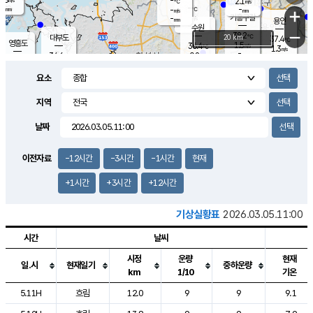
-
2.1
m/s
℃
-
-
-
mm
-
℃
mm
+
m/s
기흥구갈
-
-
m/s
mm
용인
-
수원
mm
−
38.2
℃
대부도
20 km
37.4
℃
영흥도
1.5
36.4
m/s
℃
1.3
m/s
-
mm
0.8
34.6
m/s
-
℃
mm
35.4
℃
-
오산
2.6
mm
m/s
2.9
m/s
-
mm
요소
-
mm
향남
36.5
℃
1.5
m/s
38.0
-
지역
℃
운평
mm
송탄
0.8
℃
m/s
-
s
mm
34.8
보
℃
날짜
37.5
℃
3.0
m/s
산
1.8
m/s
-
34.
mm
-
mm
1.2
℃
이전자료
-12시간
-3시간
-1시간
현재
-
m
/s
+1시간
+3시간
+12시간
기상실황표
2026.03.05.11:00
시간
날씨
시정
운량
현재
일.시
현재일기
중하운량
km
1/10
기온
도시별 기상실황표로 지점, 날씨, 기온, 강수, 바람, 기압등을 안내한 표입
5.11H
흐림
12.0
9
9
9.1