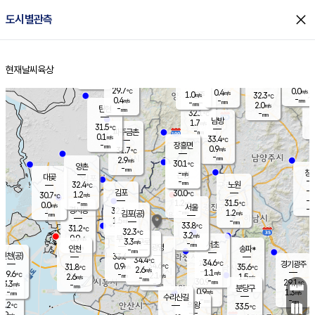
close
도시별관측
장남
판문점
29.6
℃
1.1
m/s
화현
28.2
동두천
℃
남면
-
현재날씨
육상
mm
파주
0.0
홈
m/s
포천
28.8
-
30.7
℃
mm
℃
29.6
℃
29.7
0.0
0.4
m/s
℃
m/s
1.0
양주
32.3
m/s
가
℃
-
0.4
-
mm
m/s
mm
-
mm
2.0
m/s
-
탄현
mm
32.1
-
3
℃
mm
남방
1.7
m/s
1
31.5
℃
-
파주금촌
mm
0.1
m/s
33.4
℃
-
장흥면
mm
0.9
m/s
31.7
℃
-
mm
2.9
m/s
30.1
℃
양촌
-
mm
창
-
m/s
은평
대곶
-
mm
32.4
노원
℃
-
김포
30.0
1.2
℃
30.7
m/s
℃
-
m/
-
1.2
31.5
m/s
mm
0.0
℃
m/s
서울
-
경서동
32.1
m
-
1.2
℃
mm
-
김포(공)
m/s
mm
1.5
-
m/s
mm
33.8
℃
31.2
-
℃
mm
32.3
℃
3.2
m/s
0.9
부천
m/s
3.3
구로
m/s
-
서초
mm
-
광명
mm
인천
송파*
-
mm
인천(공)
33.6
℃
34.4
℃
34.6
과천
경기광주
℃
34.6
0.9
31.8
35.6
m/s
℃
℃
℃
2.6
m/s
1.1
m/s
29.6
-
2.1
℃
mm
2.6
m/s
1.5
m/s
-
m/s
mm
-
30.9
29.1
mm
3.3
-
℃
℃
m/s
-
-
mm
무의도
mm
mm
분당구
0.9
-
1.3
m/s
m/s
mm
수리산길
-
-
mm
mm
0.2
의왕
33.5
℃
℃
2.9
m/s