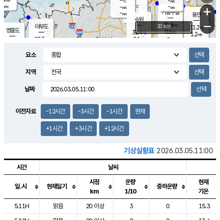
-
-
m/s
℃
-
-
-
mm
-
℃
mm
+
m/s
기흥구갈
-
-
m/s
mm
용인
-
수원
mm
−
31.8
℃
대부도
20 km
31.2
℃
영흥도
0.6
32.4
m/s
℃
1.2
m/s
-
mm
2.1
28.7
m/s
-
℃
mm
30.8
℃
-
오산
1.0
mm
m/s
3.0
m/s
-
mm
요소
-
mm
향남
29.3
℃
0.4
m/s
33.4
-
지역
℃
운평
mm
송탄
-
℃
m/s
-
s
mm
30.6
보
℃
날짜
34.0
℃
1.5
m/s
산
1.4
m/s
-
27.
mm
-
mm
0.1
℃
이전자료
-12시간
-3시간
-1시간
현재
-
m
/s
+1시간
+3시간
+12시간
기상실황표
2026.03.05.11:00
시간
날씨
시정
운량
현재
일.시
현재일기
중하운량
km
1/10
기온
도시별 기상실황표로 지점, 날씨, 기온, 강수, 바람, 기압등을 안내한 표입
5.11H
맑음
20 이상
3
0
15.3