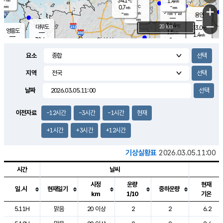
34.1
1.4
m/s
℃
-
-
-
mm
0.7
℃
mm
+
m/s
기흥구갈
-
-
m/s
mm
용인
-
mm
−
34.4
℃
대부도
20 km
33.0
℃
영흥도
1.5
m/s
1.4
m/s
-
mm
32.4
-
℃
mm
31.4
℃
오산
2.3
m/s
1.3
m/s
-
mm
요소
-
mm
향남
33.0
℃
1.0
m/s
32.4
-
지역
℃
운평
mm
송탄
1.6
℃
m/s
-
s
mm
32.1
보
℃
날짜
33.3
℃
2.2
m/s
산
1.7
m/s
-
30.
mm
-
mm
0.9
℃
이전자료
-12시간
-3시간
-1시간
현재
-
m
/s
+1시간
+3시간
+12시간
기상실황표
2026.03.05.11:00
시간
날씨
시정
운량
현재
일.시
현재일기
중하운량
km
1/10
기온
도시별 기상실황표로 지점, 날씨, 기온, 강수, 바람, 기압등을 안내한 표입
5.11H
맑음
20 이상
2
2
6.2