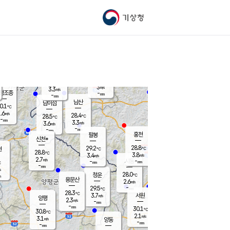
기상청
신남
북춘천
24.9
℃
28.2
2.6
춘천
℃
m/s
가평북면
3.9
-
m/s
mm
-
28.5
mm
℃
28.6
℃
3
m/s
3.3
m/s
평조종
-
mm
-
mm
화촌
남산
남이섬
0.1
℃
.6
m/s
28.0
28.4
℃
28.5
℃
℃
-
mm
0.6
3.3
m/s
3.6
m/s
m/s
-
-
mm
-
mm
mm
홍천
팔봉
신천*
28.8
29.2
현
℃
℃
28.8
℃
3.8
3.4
m/s
m/s
2.7
m/s
-
시동
-
mm
mm
℃
-
mm
s
28.0
청운
℃
m
용문산
2.6
m/s
-
29.5
mm
℃
28.3
℃
3.7
서원
횡성
m/s
양평
2.3
m/s
-
안흥
mm
-
mm
30.1
29.7
℃
℃
30.8
℃
26.2
2.1
4.5
℃
m/s
m/s
3.1
m/s
양동
-
-
3.5
m/s
mm
mm
-
mm
-
mm