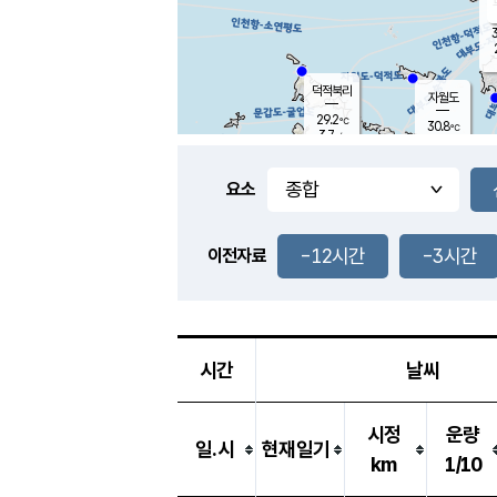
3
덕적북리
자월도
29.2
℃
30.8
℃
3.7
m/s
0.9
m/s
-
mm
-
mm
요소
풍도
28.4
덕적지도
3.1
m/
-
-12시간
-3시간
mm
이전자료
29.4
℃
대
2.0
m/s
-
mm
30.6
6.8
m
-
mm
시간
날씨
시정
운량
일.시
현재일기
km
1/10