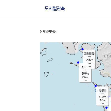
도시별관측
현재날씨
육상
홈
교동도(음)
29.5
℃
-
m/s
-
mm
볼음도
대연평
29.9
℃
2.6
m/s
31.0
℃
-
mm
1.6
m/s
-
mm
장봉도
31.8
℃
3.6
m/s
-
mm